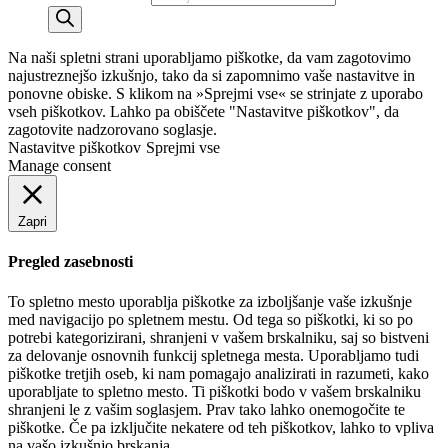
Na naši spletni strani uporabljamo piškotke, da vam zagotovimo
najustreznejšo izkušnjo, tako da si zapomnimo vaše nastavitve in
ponovne obiske. S klikom na »Sprejmi vse« se strinjate z uporabo
vseh piškotkov. Lahko pa obiščete "Nastavitve piškotkov", da
zagotovite nadzorovano soglasje.
Nastavitve piškotkov
Sprejmi vse
Manage consent
Zapri
Pregled zasebnosti
To spletno mesto uporablja piškotke za izboljšanje vaše izkušnje
med navigacijo po spletnem mestu. Od tega so piškotki, ki so po
potrebi kategorizirani, shranjeni v vašem brskalniku, saj so bistveni
za delovanje osnovnih funkcij spletnega mesta. Uporabljamo tudi
piškotke tretjih oseb, ki nam pomagajo analizirati in razumeti, kako
uporabljate to spletno mesto. Ti piškotki bodo v vašem brskalniku
shranjeni le z vašim soglasjem. Prav tako lahko onemogočite te
piškotke. Če pa izključite nekatere od teh piškotkov, lahko to vpliva
na vašo izkušnjo brskanja.