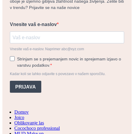
oboje je izjemno gibljiva žlahtnost našega življenja. Želite biti
v trendu? Prijavite se na naše novice
Vnesite vaš e-naslov
Vnesite vaš e-naslov. Naprimer abc@xyz.com
Strinjam se s prejemanjem novic in sprejemam izjavo o
varstvu podatkov.
Kadar koli se lahko odjavite s povezavo v našem sporočilu.
PRIJAVA
Domov
Joico
Oblikovanje las
Cocochoco professional
MUD Make up