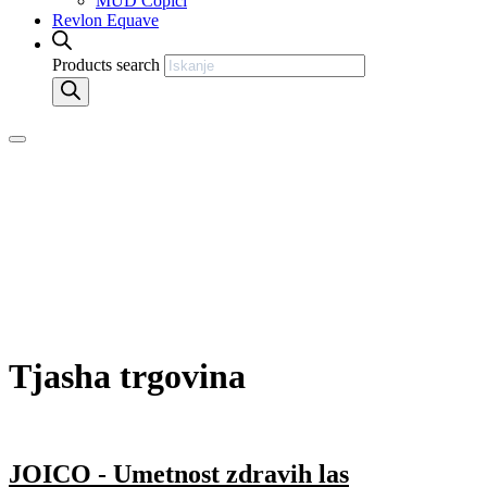
MUD Čopiči
Revlon Equave
Products search
Tjasha trgovina
JOICO - Umetnost zdravih las