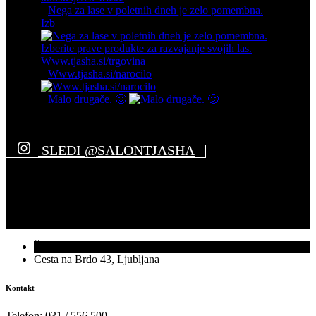
Nega za lase v poletnih dneh je zelo pomembna.
Izb
Www.tjasha.si/narocilo
Malo drugače. 🙂
SLEDI @SALONTJASHA
Štefanova 6, Ljubljana
Cesta na Brdo 43, Ljubljana
Kontakt
Telefon: 031 / 556 500