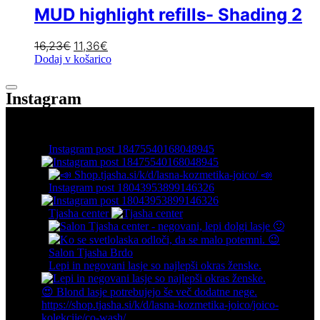
MUD highlight refills- Shading 2
16,23
€
11,36
€
Dodaj v košarico
Instagram
Instagram post 18475540168048945
Instagram post 18043953899146326
Tjasha center
Lepi in negovani lasje so najlepši okras ženske.