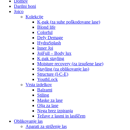
Domov
Darilni boni
Joico
Kolekcije
K-pak (za suhe poškodovane lase)
Blond life
Colorful
Defy Demage
HydraSplash
Inner Joi
JoiFull – Body lux
K-pak stayling
Moisture recovery (za izsušene lase)
Stayling (za oblikovanje las)
Structure (I-C-E)
YouthLock
Vrsta izdelkov
Balzami
Stiling
Maske za lase
Olja za lase
Nega brez izpiranja
Težave z lasmi in lasiščem
Oblikovanje las
Aparati za striženje las