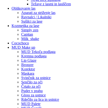
Težave z lasmi in lasiščem
Oblikovanje las
Aparati za striženje las
Ravnalci / Likalniki
Sušilci za lase
Kozmetika za lase
Simply zen
Capitan
Milk_shake
Cocochoco
MUD Make up
MUD Tekoča podlaga
Kremna podlaga
Lip Glaze
Bronzer
Korektor
Maskara
Svinčnik za ustnice
Senčilo za oči
Črtalo za oči
Puder v prahu
Gloss za ustnice
Rdečilo za lica in ustnice
MUD Palete