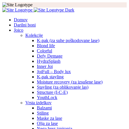
Domov
Darilni boni
Joico
Kolekcije
K-pak (za suhe poškodovane lase)
Blond life
Colorful
Defy Demage
HydraSplash
Inner Joi
JoiFull – Body lux
K-pak stayling
Moisture recovery (za izsušene lase)
Stayling (za oblikovanje las)
Structure (I-C-E)
YouthLock
Vrsta izdelkov
Balzami
Stiling
Maske za lase
Olja za lase
Nega brez izpiranja