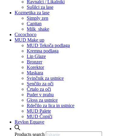
Ravnalci / Likalniki
Sušilci za lase
Kozmetika za lase
Simply zen
Capitan
Milk_shake
Cocochoco
MUD Make up
MUD Tekoča podlaga
Kremna podlaga
Lip Glaze
Bronzer
Korektor
Maskara
Svinčnik za ustnice
Senčilo za oči
Črtalo za oči
Puder v prahu
Gloss za ustnice
Rdečilo za lica in ustnice
MUD Palete
MUD Čopiči
Revlon Equave
Products search