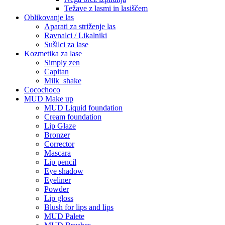
Težave z lasmi in lasiščem
Oblikovanje las
Aparati za striženje las
Ravnalci / Likalniki
Sušilci za lase
Kozmetika za lase
Simply zen
Capitan
Milk_shake
Cocochoco
MUD Make up
MUD Liquid foundation
Cream foundation
Lip Glaze
Bronzer
Corrector
Mascara
Lip pencil
Eye shadow
Eyeliner
Powder
Lip gloss
Blush for lips and lips
MUD Palete