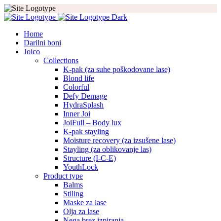
Home
Darilni boni
Joico
Collections
K-pak (za suhe poškodovane lase)
Blond life
Colorful
Defy Demage
HydraSplash
Inner Joi
JoiFull – Body lux
K-pak stayling
Moisture recovery (za izsušene lase)
Stayling (za oblikovanje las)
Structure (I-C-E)
YouthLock
Product type
Balms
Stiling
Maske za lase
Olja za lase
Nega brez izpiranja