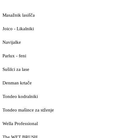
Masažnik lasišča
Joico - Likalniki
Navijalke
Parlux - feni
Sušilci za lase
Denman krtače
Tondeo kodralniki
Tondeo mašince za stženje
Wella Professional
The WET BRUSH