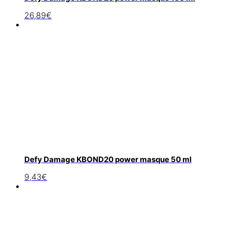
26,89
€
Defy Damage KBOND20 power masque 50 ml
9,43
€