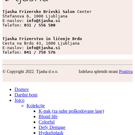
Tjasha Frizersko Brivski Salon 
Center

Štefanova 6, 1000 Ljubljana

E-naslov: 
info@tjasha.si
Telefon: 
031 / 556 500
Tjasha Frizerstvo in ličenje Brdo
Cesta na Brdo 43, 1000 Ljubljana

E-naslov: 
info@tjasha.si
Telefon: 
041 / 758 576
© Copyright 2022. Tjasha d.o.o.
Izdelava spletnih strani
Positiva
Domov
Darilni boni
Joico
Kolekcije
K-pak (za suhe poškodovane lase)
Blond life
Colorful
Defy Demage
HydraSplash