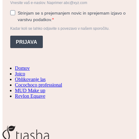
Vnesite vaš e-naslov. Naprimer abc@xyz.com
Strinjam se s prejemanjem novic in sprejemam izjavo o
varstvu podatkov.
Kadar koli se lahko odjavite s povezavo v našem sporočilu.
PRIJAVA
Domov
Joico
Oblikovanje las
Cocochoco professional
MUD Make up
Revlon Equave