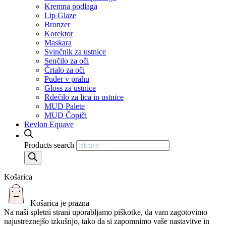
Kremna podlaga
Lip Glaze
Bronzer
Korektor
Maskara
Svinčnik za ustnice
Senčilo za oči
Črtalo za oči
Puder v prahu
Gloss za ustnice
Rdečilo za lica in ustnice
MUD Palete
MUD Čopiči
Revlon Equave
Products search
Košarica
Košarica je prazna
Na naši spletni strani uporabljamo piškotke, da vam zagotovimo
najustreznejšo izkušnjo, tako da si zapomnimo vaše nastavitve in