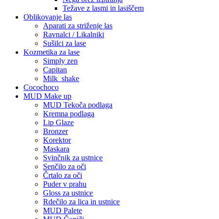
Težave z lasmi in lasiščem
Oblikovanje las
Aparati za striženje las
Ravnalci / Likalniki
Sušilci za lase
Kozmetika za lase
Simply zen
Capitan
Milk_shake
Cocochoco
MUD Make up
MUD Tekoča podlaga
Kremna podlaga
Lip Glaze
Bronzer
Korektor
Maskara
Svinčnik za ustnice
Senčilo za oči
Črtalo za oči
Puder v prahu
Gloss za ustnice
Rdečilo za lica in ustnice
MUD Palete