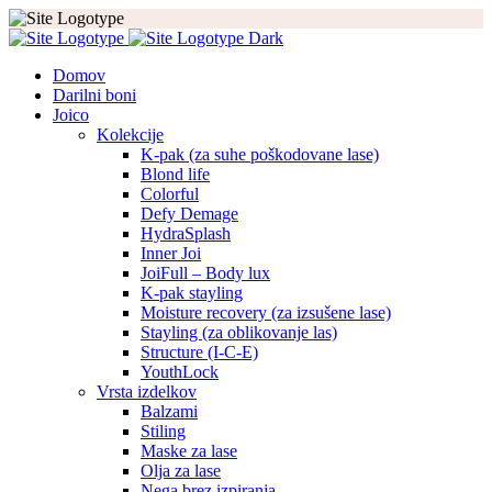
Domov
Darilni boni
Joico
Kolekcije
K-pak (za suhe poškodovane lase)
Blond life
Colorful
Defy Demage
HydraSplash
Inner Joi
JoiFull – Body lux
K-pak stayling
Moisture recovery (za izsušene lase)
Stayling (za oblikovanje las)
Structure (I-C-E)
YouthLock
Vrsta izdelkov
Balzami
Stiling
Maske za lase
Olja za lase
Nega brez izpiranja