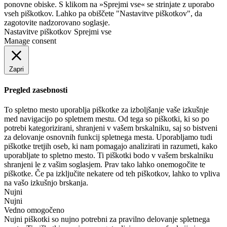
ponovne obiske. S klikom na »Sprejmi vse« se strinjate z uporabo
vseh piškotkov. Lahko pa obiščete "Nastavitve piškotkov", da
zagotovite nadzorovano soglasje.
Nastavitve piškotkov
Sprejmi vse
Manage consent
Zapri
Pregled zasebnosti
To spletno mesto uporablja piškotke za izboljšanje vaše izkušnje
med navigacijo po spletnem mestu. Od tega so piškotki, ki so po
potrebi kategorizirani, shranjeni v vašem brskalniku, saj so bistveni
za delovanje osnovnih funkcij spletnega mesta. Uporabljamo tudi
piškotke tretjih oseb, ki nam pomagajo analizirati in razumeti, kako
uporabljate to spletno mesto. Ti piškotki bodo v vašem brskalniku
shranjeni le z vašim soglasjem. Prav tako lahko onemogočite te
piškotke. Če pa izključite nekatere od teh piškotkov, lahko to vpliva
na vašo izkušnjo brskanja.
Nujni
Nujni
Vedno omogočeno
Nujni piškotki so nujno potrebni za pravilno delovanje spletnega