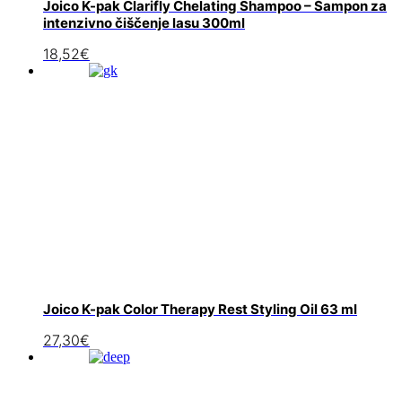
Joico K-pak Clarifly Chelating Shampoo – Šampon za
intenzivno čiščenje lasu 300ml
18,52
€
Joico K-pak Color Therapy Rest Styling Oil 63 ml
27,30
€