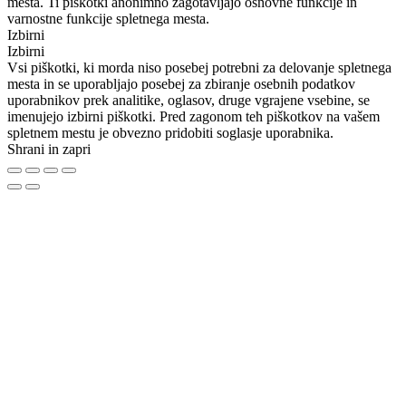
mesta. Ti piškotki anonimno zagotavljajo osnovne funkcije in
varnostne funkcije spletnega mesta.
Izbirni
Izbirni
Vsi piškotki, ki morda niso posebej potrebni za delovanje spletnega
mesta in se uporabljajo posebej za zbiranje osebnih podatkov
uporabnikov prek analitike, oglasov, druge vgrajene vsebine, se
imenujejo izbirni piškotki. Pred zagonom teh piškotkov na vašem
spletnem mestu je obvezno pridobiti soglasje uporabnika.
Shrani in zapri