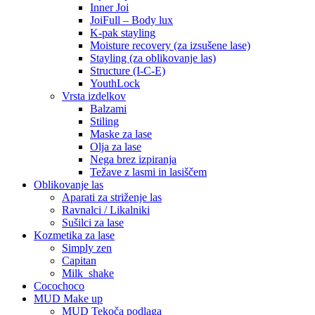
Inner Joi
JoiFull – Body lux
K-pak stayling
Moisture recovery (za izsušene lase)
Stayling (za oblikovanje las)
Structure (I-C-E)
YouthLock
Vrsta izdelkov
Balzami
Stiling
Maske za lase
Olja za lase
Nega brez izpiranja
Težave z lasmi in lasiščem
Oblikovanje las
Aparati za striženje las
Ravnalci / Likalniki
Sušilci za lase
Kozmetika za lase
Simply zen
Capitan
Milk_shake
Cocochoco
MUD Make up
MUD Tekoča podlaga