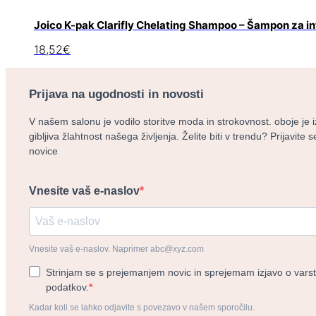
Joico K-pak Clarifly Chelating Shampoo – Šampon za in
18,52
€
Prijava na ugodnosti in novosti
V našem salonu je vodilo storitve moda in strokovnost. oboje je 
gibljiva žlahtnost našega življenja. Želite biti v trendu? Prijavite
novice
Vnesite vaš e-naslov
Vnesite vaš e-naslov. Naprimer abc@xyz.com
Strinjam se s prejemanjem novic in sprejemam izjavo o vars
podatkov.
Kadar koli se lahko odjavite s povezavo v našem sporočilu.