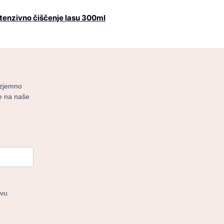
tenzivno čiščenje lasu 300ml
izjemno
 se na naše
tvu