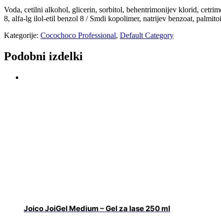
Voda, cetilni alkohol, glicerin, sorbitol, behentrimonijev klorid, cetri
8, alfa-lg ilol-etil benzol 8 / Smdi kopolimer, natrijev benzoat, palmitoil 
Kategorije:
Cocochoco Professional
,
Default Category
Podobni izdelki
Joico JoiGel Medium – Gel za lase 250 ml