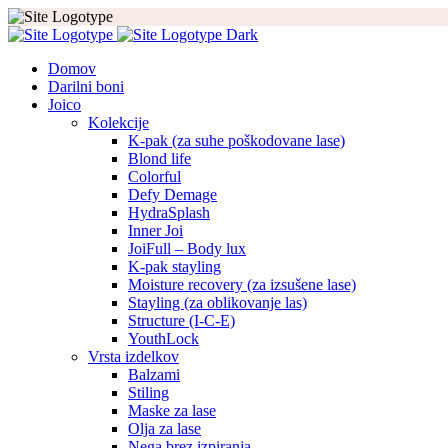
Domov
Darilni boni
Joico
Kolekcije
K-pak (za suhe poškodovane lase)
Blond life
Colorful
Defy Demage
HydraSplash
Inner Joi
JoiFull – Body lux
K-pak stayling
Moisture recovery (za izsušene lase)
Stayling (za oblikovanje las)
Structure (I-C-E)
YouthLock
Vrsta izdelkov
Balzami
Stiling
Maske za lase
Olja za lase
Nega brez izpiranja