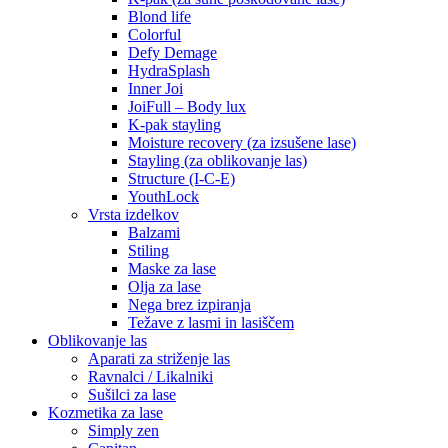
Blond life
Colorful
Defy Demage
HydraSplash
Inner Joi
JoiFull – Body lux
K-pak stayling
Moisture recovery (za izsušene lase)
Stayling (za oblikovanje las)
Structure (I-C-E)
YouthLock
Vrsta izdelkov
Balzami
Stiling
Maske za lase
Olja za lase
Nega brez izpiranja
Težave z lasmi in lasiščem
Oblikovanje las
Aparati za striženje las
Ravnalci / Likalniki
Sušilci za lase
Kozmetika za lase
Simply zen