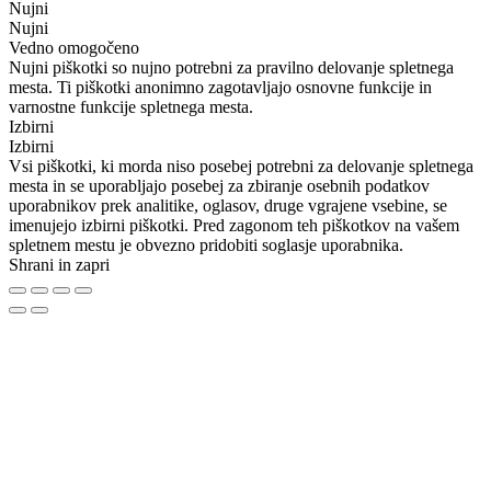
Nujni
Nujni
Vedno omogočeno
Nujni piškotki so nujno potrebni za pravilno delovanje spletnega
mesta. Ti piškotki anonimno zagotavljajo osnovne funkcije in
varnostne funkcije spletnega mesta.
Izbirni
Izbirni
Vsi piškotki, ki morda niso posebej potrebni za delovanje spletnega
mesta in se uporabljajo posebej za zbiranje osebnih podatkov
uporabnikov prek analitike, oglasov, druge vgrajene vsebine, se
imenujejo izbirni piškotki. Pred zagonom teh piškotkov na vašem
spletnem mestu je obvezno pridobiti soglasje uporabnika.
Shrani in zapri