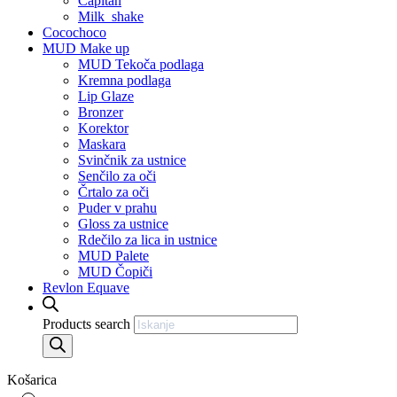
Capitan
Milk_shake
Cocochoco
MUD Make up
MUD Tekoča podlaga
Kremna podlaga
Lip Glaze
Bronzer
Korektor
Maskara
Svinčnik za ustnice
Senčilo za oči
Črtalo za oči
Puder v prahu
Gloss za ustnice
Rdečilo za lica in ustnice
MUD Palete
MUD Čopiči
Revlon Equave
Products search
Košarica