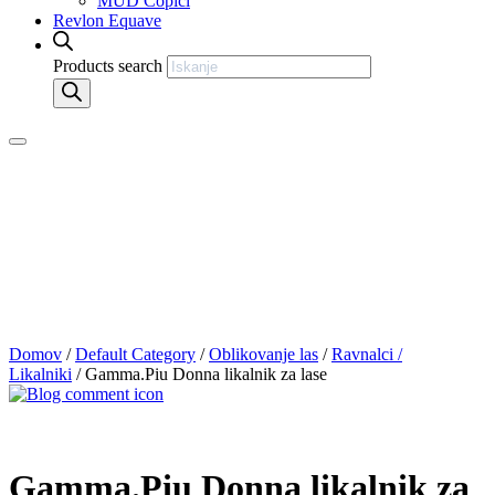
MUD Čopiči
Revlon Equave
Products search
Domov
/
Default Category
/
Oblikovanje las
/
Ravnalci /
Likalniki
/ Gamma.Piu Donna likalnik za lase
Gamma.Piu Donna likalnik za