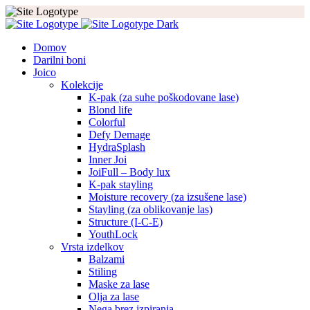
Domov
Darilni boni
Joico
Kolekcije
K-pak (za suhe poškodovane lase)
Blond life
Colorful
Defy Demage
HydraSplash
Inner Joi
JoiFull – Body lux
K-pak stayling
Moisture recovery (za izsušene lase)
Stayling (za oblikovanje las)
Structure (I-C-E)
YouthLock
Vrsta izdelkov
Balzami
Stiling
Maske za lase
Olja za lase
Nega brez izpiranja