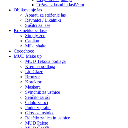
Težave z lasmi in lasiščem
Oblikovanje las
Aparati za striženje las
Ravnalci / Likalniki
Sušilci za lase
Kozmetika za lase
Simply zen
Capitan
Milk_shake
Cocochoco
MUD Make up
MUD Tekoča podlaga
Kremna podlaga
Lip Glaze
Bronzer
Korektor
Maskara
Svinčnik za ustnice
Senčilo za oči
Črtalo za oči
Puder v prahu
Gloss za ustnice
Rdečilo za lica in ustnice
MUD Palete