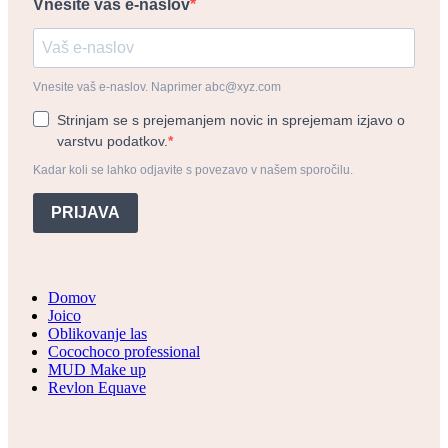
Vnesite vaš e-naslov
Vnesite vaš e-naslov. Naprimer abc@xyz.com
Strinjam se s prejemanjem novic in sprejemam izjavo o
varstvu podatkov.
Kadar koli se lahko odjavite s povezavo v našem sporočilu.
PRIJAVA
Domov
Joico
Oblikovanje las
Cocochoco professional
MUD Make up
Revlon Equave