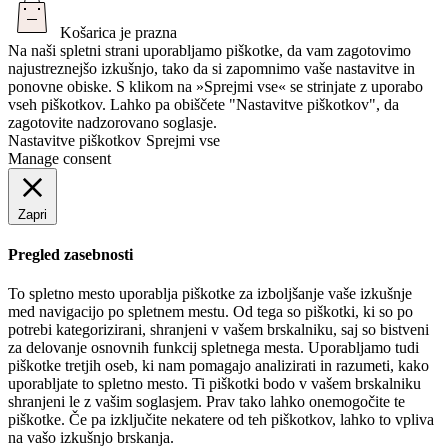
Košarica je prazna
Na naši spletni strani uporabljamo piškotke, da vam zagotovimo
najustreznejšo izkušnjo, tako da si zapomnimo vaše nastavitve in
ponovne obiske. S klikom na »Sprejmi vse« se strinjate z uporabo
vseh piškotkov. Lahko pa obiščete "Nastavitve piškotkov", da
zagotovite nadzorovano soglasje.
Nastavitve piškotkov
Sprejmi vse
Manage consent
Zapri
Pregled zasebnosti
To spletno mesto uporablja piškotke za izboljšanje vaše izkušnje
med navigacijo po spletnem mestu. Od tega so piškotki, ki so po
potrebi kategorizirani, shranjeni v vašem brskalniku, saj so bistveni
za delovanje osnovnih funkcij spletnega mesta. Uporabljamo tudi
piškotke tretjih oseb, ki nam pomagajo analizirati in razumeti, kako
uporabljate to spletno mesto. Ti piškotki bodo v vašem brskalniku
shranjeni le z vašim soglasjem. Prav tako lahko onemogočite te
piškotke. Če pa izključite nekatere od teh piškotkov, lahko to vpliva
na vašo izkušnjo brskanja.