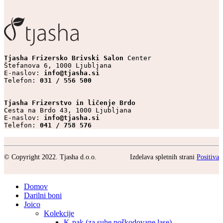
Tjasha Frizersko Brivski Salon 
Center

Štefanova 6, 1000 Ljubljana

E-naslov: 
info@tjasha.si
Telefon: 
031 / 556 500
Tjasha Frizerstvo in ličenje Brdo
Cesta na Brdo 43, 1000 Ljubljana

E-naslov: 
info@tjasha.si
Telefon: 
041 / 758 576
© Copyright 2022. Tjasha d.o.o.
Izdelava spletnih strani
Positiva
Domov
Darilni boni
Joico
Kolekcije
K-pak (za suhe poškodovane lase)