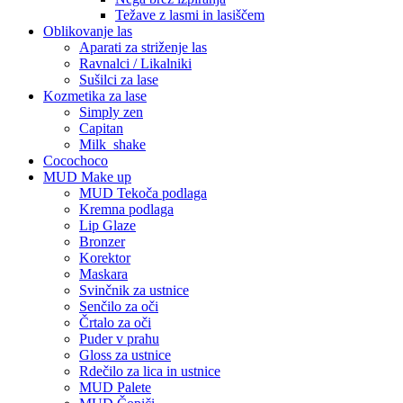
Težave z lasmi in lasiščem
Oblikovanje las
Aparati za striženje las
Ravnalci / Likalniki
Sušilci za lase
Kozmetika za lase
Simply zen
Capitan
Milk_shake
Cocochoco
MUD Make up
MUD Tekoča podlaga
Kremna podlaga
Lip Glaze
Bronzer
Korektor
Maskara
Svinčnik za ustnice
Senčilo za oči
Črtalo za oči
Puder v prahu
Gloss za ustnice
Rdečilo za lica in ustnice
MUD Palete