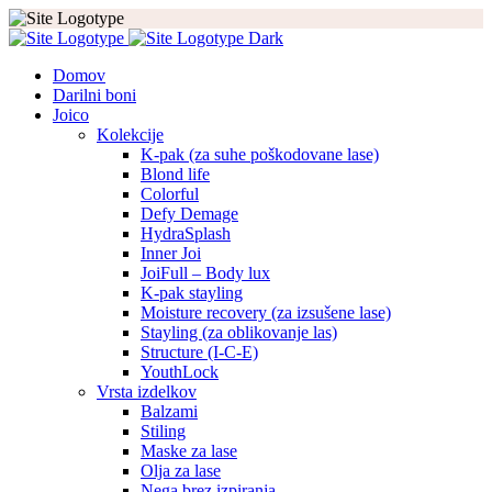
Domov
Darilni boni
Joico
Kolekcije
K-pak (za suhe poškodovane lase)
Blond life
Colorful
Defy Demage
HydraSplash
Inner Joi
JoiFull – Body lux
K-pak stayling
Moisture recovery (za izsušene lase)
Stayling (za oblikovanje las)
Structure (I-C-E)
YouthLock
Vrsta izdelkov
Balzami
Stiling
Maske za lase
Olja za lase
Nega brez izpiranja