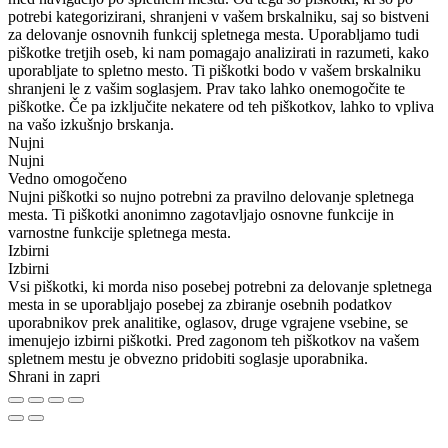
potrebi kategorizirani, shranjeni v vašem brskalniku, saj so bistveni
za delovanje osnovnih funkcij spletnega mesta. Uporabljamo tudi
piškotke tretjih oseb, ki nam pomagajo analizirati in razumeti, kako
uporabljate to spletno mesto. Ti piškotki bodo v vašem brskalniku
shranjeni le z vašim soglasjem. Prav tako lahko onemogočite te
piškotke. Če pa izključite nekatere od teh piškotkov, lahko to vpliva
na vašo izkušnjo brskanja.
Nujni
Nujni
Vedno omogočeno
Nujni piškotki so nujno potrebni za pravilno delovanje spletnega
mesta. Ti piškotki anonimno zagotavljajo osnovne funkcije in
varnostne funkcije spletnega mesta.
Izbirni
Izbirni
Vsi piškotki, ki morda niso posebej potrebni za delovanje spletnega
mesta in se uporabljajo posebej za zbiranje osebnih podatkov
uporabnikov prek analitike, oglasov, druge vgrajene vsebine, se
imenujejo izbirni piškotki. Pred zagonom teh piškotkov na vašem
spletnem mestu je obvezno pridobiti soglasje uporabnika.
Shrani in zapri