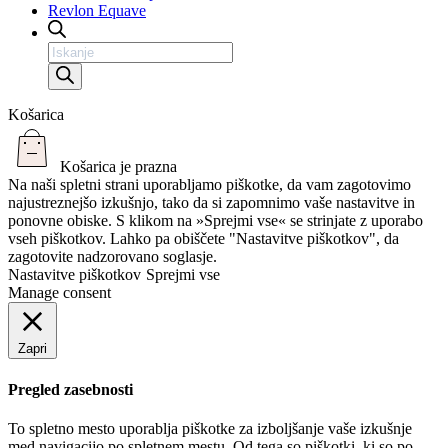
Revlon Equave
Products
search
Košarica
Košarica je prazna
Na naši spletni strani uporabljamo piškotke, da vam zagotovimo
najustreznejšo izkušnjo, tako da si zapomnimo vaše nastavitve in
ponovne obiske. S klikom na »Sprejmi vse« se strinjate z uporabo
vseh piškotkov. Lahko pa obiščete "Nastavitve piškotkov", da
zagotovite nadzorovano soglasje.
Nastavitve piškotkov
Sprejmi vse
Manage consent
Zapri
Pregled zasebnosti
To spletno mesto uporablja piškotke za izboljšanje vaše izkušnje
med navigacijo po spletnem mestu. Od tega so piškotki, ki so po