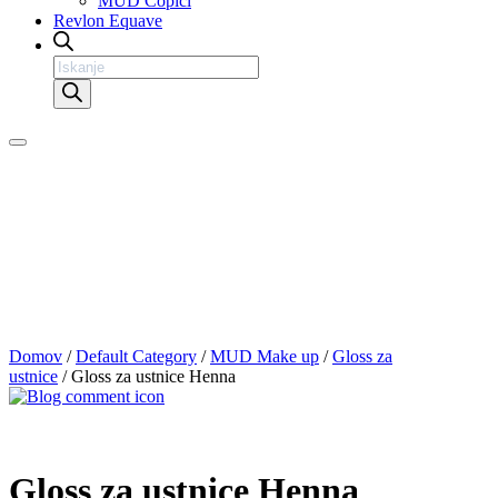
MUD Čopiči
Revlon Equave
Products
search
Domov
/
Default Category
/
MUD Make up
/
Gloss za
ustnice
/ Gloss za ustnice Henna
Gloss za ustnice Henna