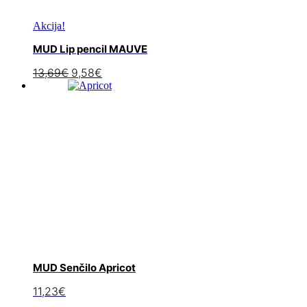
Akcija!
MUD Lip pencil MAUVE
13,69
€
9,58
€
MUD Senčilo Apricot
11,23
€