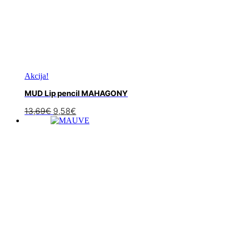
Akcija!
MUD Lip pencil MAHAGONY
13,69
€
9,58
€