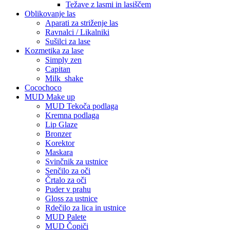
Težave z lasmi in lasiščem
Oblikovanje las
Aparati za striženje las
Ravnalci / Likalniki
Sušilci za lase
Kozmetika za lase
Simply zen
Capitan
Milk_shake
Cocochoco
MUD Make up
MUD Tekoča podlaga
Kremna podlaga
Lip Glaze
Bronzer
Korektor
Maskara
Svinčnik za ustnice
Senčilo za oči
Črtalo za oči
Puder v prahu
Gloss za ustnice
Rdečilo za lica in ustnice
MUD Palete
MUD Čopiči