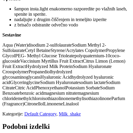
šampon insta.light enakomerno razporedite po vlažnih laseh,
spenite in sperite.
nadaljujte z drugim čiščenjem in temeljito izperite
z brisačo odstranite odvečno vodo
Sestavine
Aqua (Water)disodium 2-sulfolaurateSodium Methyl 2-
SulfolaurateCetyl BetaineStyrene/Acrylates CopolymerPropylene
GlycolPEG- Methyl Glucose Trioleatepolyquaternium-10coco-
glucosideVaccinium Myrtillus Fruit ExtractCitrus Limon (Lemon)
Fruit ExtractHydrolyzed Milk ProteinSodium Hyaluronate
CrosspolymerPropanediolhydrolyzed
glycosaminoglycansHyaluronic Acidhydrolyzed hyaluronic
acidGlyceringlycineSodium Hyaluronatesodium lactateSodium
CitrateCitric AcidPhenoxyethanolPotassium SorbateSodium
Benzoatebenzoic acidmagnesium nitratemagnesium
chloridemethylchloroisothiazolinonemethylisothiazolinoneParfum
(Fragrance)CitronellolLimoneneLinalool
Kategorije:
Default Category
,
Milk_shake
Podobni izdelki