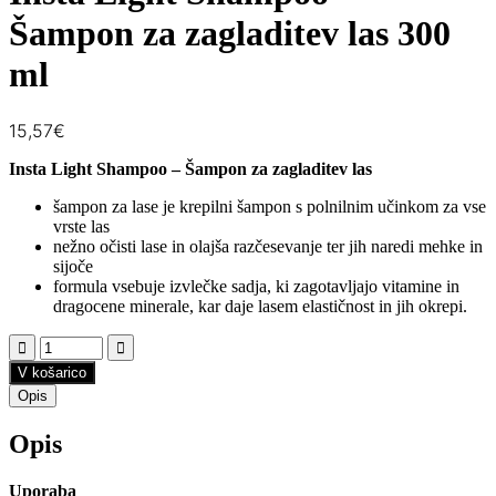
Šampon za zagladitev las 300
ml
15,57
€
Insta Light Shampoo – Šampon za zagladitev las
šampon za lase je krepilni šampon s polnilnim učinkom za vse
vrste las
nežno očisti lase in olajša razčesevanje ter jih naredi mehke in
sijoče
formula vsebuje izvlečke sadja, ki zagotavljajo vitamine in
dragocene minerale, kar daje lasem elastičnost in jih okrepi.
V košarico
Opis
Opis
Uporaba