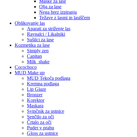
Maske za lase
Olja za lase
Nega brez izpiranja
Težave z lasmi in lasiščem
Oblikovanje las
Aparati za striženje las
Ravnalci / Likalniki
Sušilci za lase
Kozmetika za lase
Simply zen
Capitan
Milk_shake
Cocochoco
MUD Make up
MUD Tekoča podlaga
Kremna podlaga
Lip Glaze
Bronzer
Korektor
Maskara
Svinčnik za ustnice
Senčilo za oči
Črtalo za oči
Puder v prahu
Gloss za ustnice