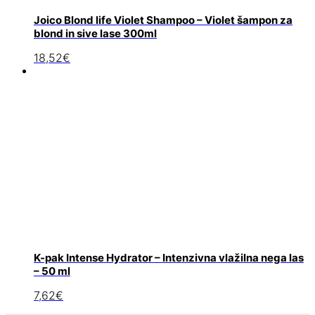
Joico Blond life Violet Shampoo – Violet šampon za
blond in sive lase 300ml
18,52
€
K-pak Intense Hydrator – Intenzivna vlažilna nega las
– 50 ml
7,62
€