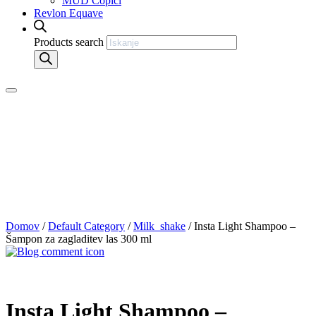
MUD Čopiči
Revlon Equave
Products search
Domov
/
Default Category
/
Milk_shake
/ Insta Light Shampoo –
Šampon za zagladitev las 300 ml
Insta Light Shampoo –