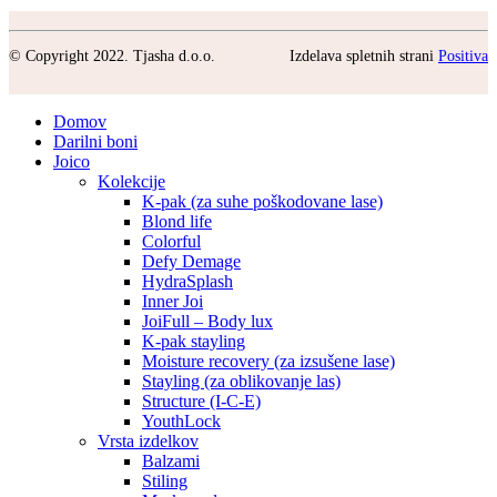
© Copyright 2022. Tjasha d.o.o.
Izdelava spletnih strani
Positiva
Domov
Darilni boni
Joico
Kolekcije
K-pak (za suhe poškodovane lase)
Blond life
Colorful
Defy Demage
HydraSplash
Inner Joi
JoiFull – Body lux
K-pak stayling
Moisture recovery (za izsušene lase)
Stayling (za oblikovanje las)
Structure (I-C-E)
YouthLock
Vrsta izdelkov
Balzami
Stiling