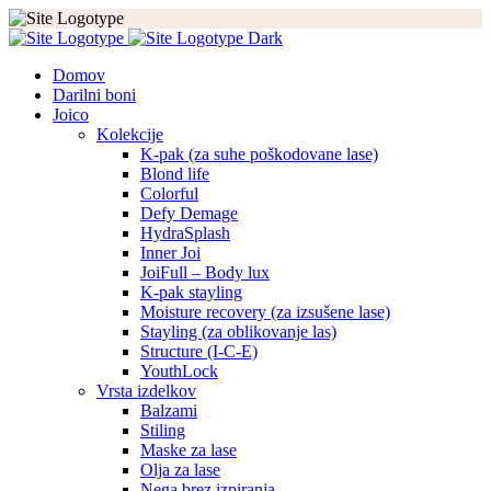
Domov
Darilni boni
Joico
Kolekcije
K-pak (za suhe poškodovane lase)
Blond life
Colorful
Defy Demage
HydraSplash
Inner Joi
JoiFull – Body lux
K-pak stayling
Moisture recovery (za izsušene lase)
Stayling (za oblikovanje las)
Structure (I-C-E)
YouthLock
Vrsta izdelkov
Balzami
Stiling
Maske za lase
Olja za lase
Nega brez izpiranja