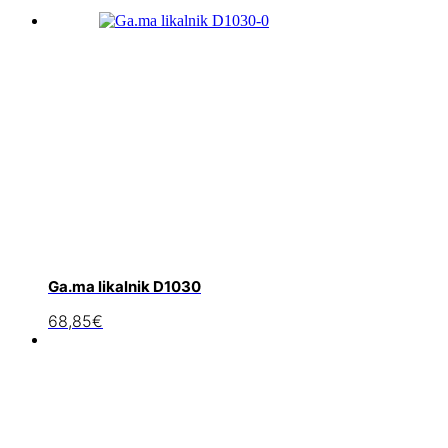
Ga.ma likalnik D1030
68,85
€