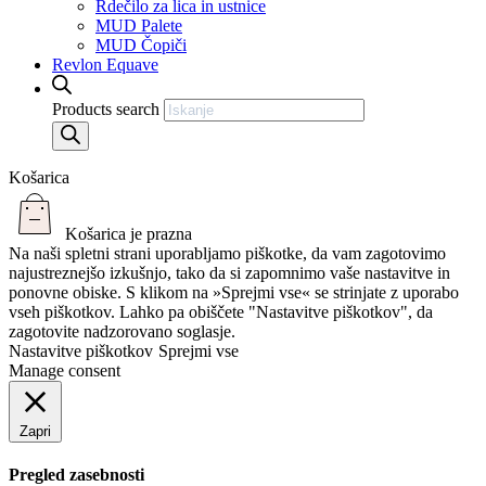
Rdečilo za lica in ustnice
MUD Palete
MUD Čopiči
Revlon Equave
Products search
Košarica
Košarica je prazna
Na naši spletni strani uporabljamo piškotke, da vam zagotovimo
najustreznejšo izkušnjo, tako da si zapomnimo vaše nastavitve in
ponovne obiske. S klikom na »Sprejmi vse« se strinjate z uporabo
vseh piškotkov. Lahko pa obiščete "Nastavitve piškotkov", da
zagotovite nadzorovano soglasje.
Nastavitve piškotkov
Sprejmi vse
Manage consent
Zapri
Pregled zasebnosti