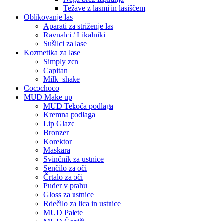
Težave z lasmi in lasiščem
Oblikovanje las
Aparati za striženje las
Ravnalci / Likalniki
Sušilci za lase
Kozmetika za lase
Simply zen
Capitan
Milk_shake
Cocochoco
MUD Make up
MUD Tekoča podlaga
Kremna podlaga
Lip Glaze
Bronzer
Korektor
Maskara
Svinčnik za ustnice
Senčilo za oči
Črtalo za oči
Puder v prahu
Gloss za ustnice
Rdečilo za lica in ustnice
MUD Palete