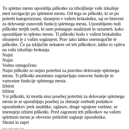
To spletno mesto uporablja piškotke za izboljšanje vaše izkušnje
med navigacijo po spletnem mestu. Od tega so piškotki, ki so po
potrebi kategorizirani, shranjeni v vašem brskalniku, saj so bistveni
za delovanje osnovnih funkcij spletnega mesta. Uporabljamo tudi
piškotke tretjih oseb, ki nam pomagajo analizirati in razumeti, kako
uporabljate to spletno mesto. Ti piškotki bodo v vašem brskalniku
shranjeni le z vašim soglasjem. Prav tako lahko onemogočite te
piškotke. Če pa izključite nekatere od teh piškotkov, lahko to vpliva
na vašo izkušnjo brskanja.
Nujni
Nujni
Vedno omogočeno
Nujni piškotki so nujno potrebni za pravilno delovanje spletnega
mesta. Ti piškotki anonimno zagotavljajo osnovne funkcije in
varnostne funkcije spletnega mesta.
Izbirni
Izbirni
Vsi piškotki, ki morda niso posebej potrebni za delovanje spletnega
mesta in se uporabljajo posebej za zbiranje osebnih podatkov
uporabnikov prek analitike, oglasov, druge vgrajene vsebine, se
imenujejo izbirni piškotki. Pred zagonom teh piškotkov na vašem
spletnem mestu je obvezno pridobiti soglasje uporabnika.
Shrani in zapri