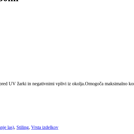
ti pred UV žarki in negativnimi vplivi iz okolja.Omogoča maksimalno kont
nje las)
,
Stiling
,
Vrsta izdelkov