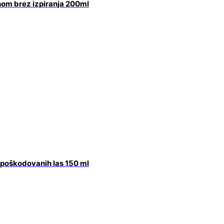
inom brez izpiranja 200ml
 poškodovanih las 150 ml