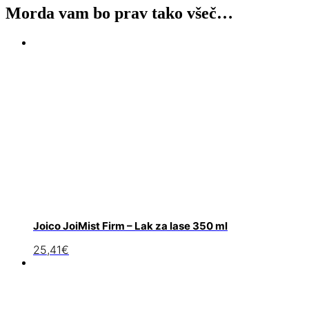
Morda vam bo prav tako všeč…
Joico JoiMist Firm – Lak za lase 350 ml
25,41
€