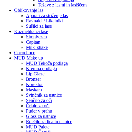
Težave z lasmi in lasiščem
Oblikovanje las
Aparati za striženje las
Ravnalci / Likalniki
Sušilci za lase
Kozmetika za lase
Simply zen
Capitan
Milk_shake
Cocochoco
MUD Make up
MUD Tekoča podlaga
Kremna podlaga
Lip Glaze
Bronzer
Korektor
Maskara
Svinčnik za ustnice
Senčilo za oči
Črtalo za oči
Puder v prahu
Gloss za ustnice
Rdečilo za lica in ustnice
MUD Palete