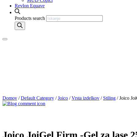
MUD Čopiči
Revlon Equave
Products search
Domov
/
Default Category
/
Joico
/
Vrsta izdelkov
/
Stiling
/ Joico Jo
Joico JoiGel Firm -Gel za lase 