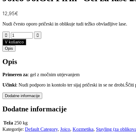
12,95
€
Nudi čvrsto oporo pričeski in oblikuje tudi težko obvladljive lase.
V košarico
Opis
Opis
Primeren za
: gel z močnim utrjevanjem
Učinki
: Nudi podporo in kontolo ter sijaj pričeski in se ne drobi.Šči
Dodatne informacije
Dodatne informacije
Teža
250 kg
Kategorije:
Default Category
,
Joico
,
Kozmetika
,
Stayling (za oblikova