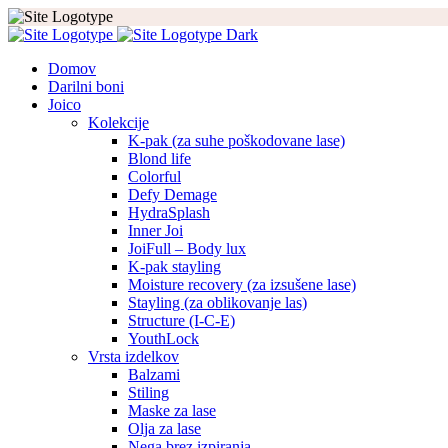
Domov
Darilni boni
Joico
Kolekcije
K-pak (za suhe poškodovane lase)
Blond life
Colorful
Defy Demage
HydraSplash
Inner Joi
JoiFull – Body lux
K-pak stayling
Moisture recovery (za izsušene lase)
Stayling (za oblikovanje las)
Structure (I-C-E)
YouthLock
Vrsta izdelkov
Balzami
Stiling
Maske za lase
Olja za lase
Nega brez izpiranja