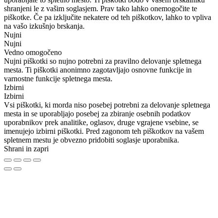
shranjeni le z vašim soglasjem. Prav tako lahko onemogočite te
piškotke. Če pa izključite nekatere od teh piškotkov, lahko to vpliva
na vašo izkušnjo brskanja.
Nujni
Nujni
Vedno omogočeno
Nujni piškotki so nujno potrebni za pravilno delovanje spletnega
mesta. Ti piškotki anonimno zagotavljajo osnovne funkcije in
varnostne funkcije spletnega mesta.
Izbirni
Izbirni
Vsi piškotki, ki morda niso posebej potrebni za delovanje spletnega
mesta in se uporabljajo posebej za zbiranje osebnih podatkov
uporabnikov prek analitike, oglasov, druge vgrajene vsebine, se
imenujejo izbirni piškotki. Pred zagonom teh piškotkov na vašem
spletnem mestu je obvezno pridobiti soglasje uporabnika.
Shrani in zapri