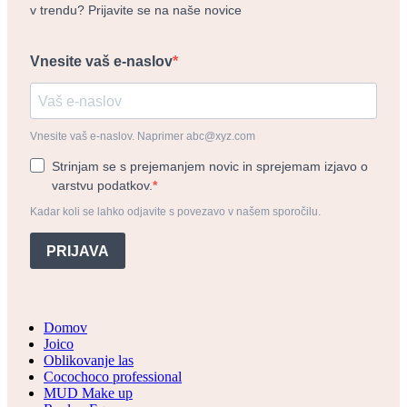
v trendu? Prijavite se na naše novice
Vnesite vaš e-naslov
Vnesite vaš e-naslov. Naprimer abc@xyz.com
Strinjam se s prejemanjem novic in sprejemam izjavo o
varstvu podatkov.
Kadar koli se lahko odjavite s povezavo v našem sporočilu.
PRIJAVA
Domov
Joico
Oblikovanje las
Cocochoco professional
MUD Make up