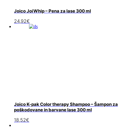
Joico JoiWhip – Pena za lase 300 ml
24,92
€
Joico K-pak Color therapy Shampoo – Šampon za
poškodovane in barvane lase 300 ml
18,52
€