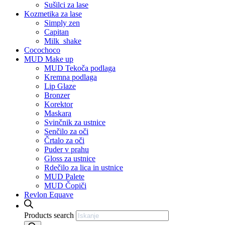
Sušilci za lase
Kozmetika za lase
Simply zen
Capitan
Milk_shake
Cocochoco
MUD Make up
MUD Tekoča podlaga
Kremna podlaga
Lip Glaze
Bronzer
Korektor
Maskara
Svinčnik za ustnice
Senčilo za oči
Črtalo za oči
Puder v prahu
Gloss za ustnice
Rdečilo za lica in ustnice
MUD Palete
MUD Čopiči
Revlon Equave
Products search