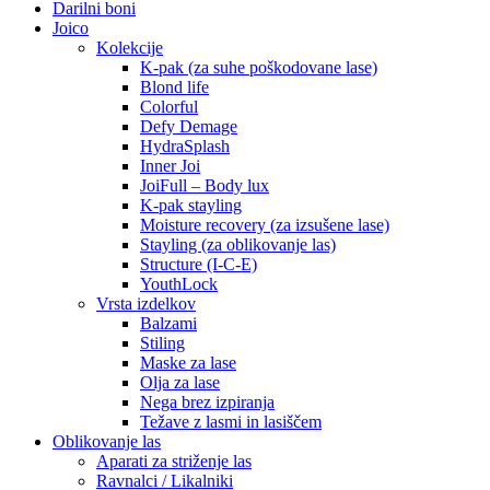
Darilni boni
Joico
Kolekcije
K-pak (za suhe poškodovane lase)
Blond life
Colorful
Defy Demage
HydraSplash
Inner Joi
JoiFull – Body lux
K-pak stayling
Moisture recovery (za izsušene lase)
Stayling (za oblikovanje las)
Structure (I-C-E)
YouthLock
Vrsta izdelkov
Balzami
Stiling
Maske za lase
Olja za lase
Nega brez izpiranja
Težave z lasmi in lasiščem
Oblikovanje las
Aparati za striženje las
Ravnalci / Likalniki