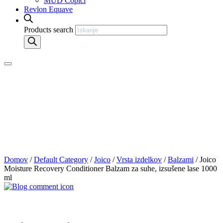
MUD Čopiči
Revlon Equave
Products search
Domov
/
Default Category
/
Joico
/
Vrsta izdelkov
/
Balzami
/ Joico
Moisture Recovery Conditioner Balzam za suhe, izsušene lase 1000
ml