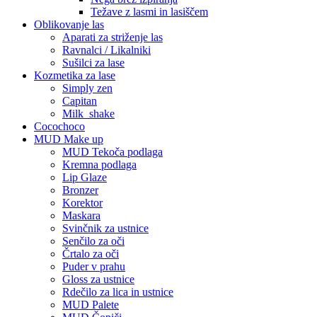
Težave z lasmi in lasiščem
Oblikovanje las
Aparati za striženje las
Ravnalci / Likalniki
Sušilci za lase
Kozmetika za lase
Simply zen
Capitan
Milk_shake
Cocochoco
MUD Make up
MUD Tekoča podlaga
Kremna podlaga
Lip Glaze
Bronzer
Korektor
Maskara
Svinčnik za ustnice
Senčilo za oči
Črtalo za oči
Puder v prahu
Gloss za ustnice
Rdečilo za lica in ustnice
MUD Palete