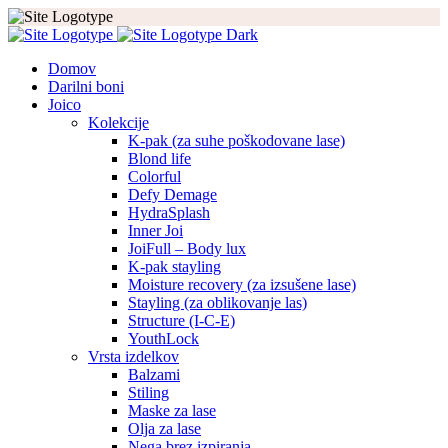
Domov
Darilni boni
Joico
Kolekcije
K-pak (za suhe poškodovane lase)
Blond life
Colorful
Defy Demage
HydraSplash
Inner Joi
JoiFull – Body lux
K-pak stayling
Moisture recovery (za izsušene lase)
Stayling (za oblikovanje las)
Structure (I-C-E)
YouthLock
Vrsta izdelkov
Balzami
Stiling
Maske za lase
Olja za lase
Nega brez izpiranja