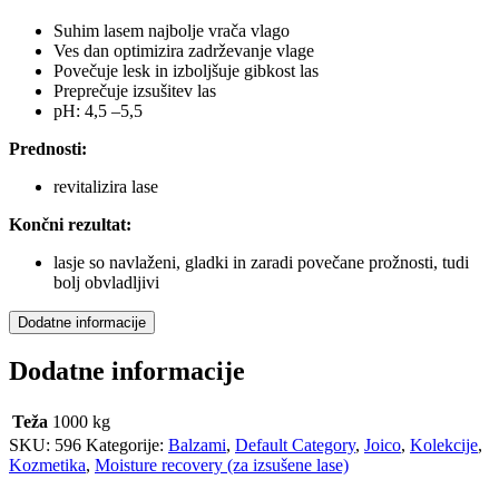
Suhim lasem najbolje vrača vlago
Ves dan optimizira zadrževanje vlage
Povečuje lesk in izboljšuje gibkost las
Preprečuje izsušitev las
pH: 4,5 –5,5
Prednosti:
revitalizira lase
Končni rezultat:
lasje so navlaženi, gladki in zaradi povečane prožnosti, tudi
bolj obvladljivi
Dodatne informacije
Dodatne informacije
Teža
1000 kg
SKU:
596
Kategorije:
Balzami
,
Default Category
,
Joico
,
Kolekcije
,
Kozmetika
,
Moisture recovery (za izsušene lase)