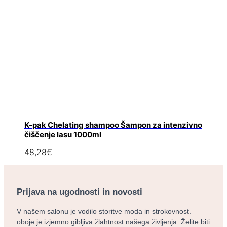
K-pak Chelating shampoo Šampon za intenzivno
čiščenje lasu 1000ml
48,28
€
Prijava na ugodnosti in novosti
V našem salonu je vodilo storitve moda in strokovnost.
oboje je izjemno gibljiva žlahtnost našega življenja. Želite biti