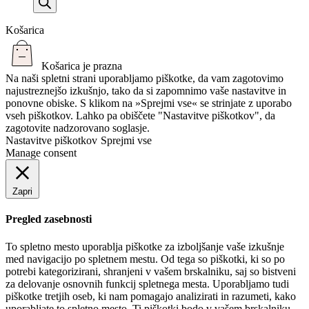
Košarica
Košarica je prazna
Na naši spletni strani uporabljamo piškotke, da vam zagotovimo
najustreznejšo izkušnjo, tako da si zapomnimo vaše nastavitve in
ponovne obiske. S klikom na »Sprejmi vse« se strinjate z uporabo
vseh piškotkov. Lahko pa obiščete "Nastavitve piškotkov", da
zagotovite nadzorovano soglasje.
Nastavitve piškotkov
Sprejmi vse
Manage consent
Zapri
Pregled zasebnosti
To spletno mesto uporablja piškotke za izboljšanje vaše izkušnje
med navigacijo po spletnem mestu. Od tega so piškotki, ki so po
potrebi kategorizirani, shranjeni v vašem brskalniku, saj so bistveni
za delovanje osnovnih funkcij spletnega mesta. Uporabljamo tudi
piškotke tretjih oseb, ki nam pomagajo analizirati in razumeti, kako
uporabljate to spletno mesto. Ti piškotki bodo v vašem brskalniku