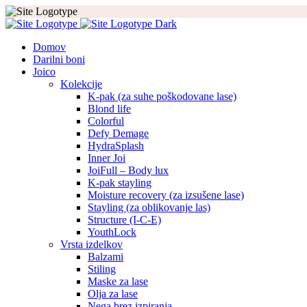
Domov
Darilni boni
Joico
Kolekcije
K-pak (za suhe poškodovane lase)
Blond life
Colorful
Defy Demage
HydraSplash
Inner Joi
JoiFull – Body lux
K-pak stayling
Moisture recovery (za izsušene lase)
Stayling (za oblikovanje las)
Structure (I-C-E)
YouthLock
Vrsta izdelkov
Balzami
Stiling
Maske za lase
Olja za lase
Nega brez izpiranja