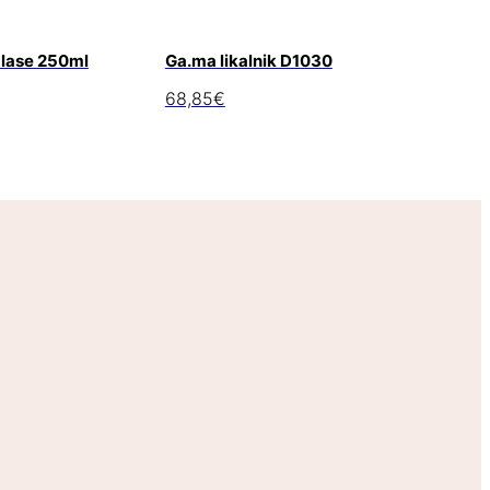
a lase 250ml
Ga.ma likalnik D1030
68,85
€