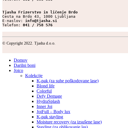
Tjasha Frizerstvo in ličenje Brdo
Cesta na Brdo 43, 1000 Ljubljana

E-naslov: 
info@tjasha.si
Telefon: 
041 / 758 576
© Copyright 2022. Tjasha d.o.o.
Domov
Darilni boni
Joico
Kolekcije
K-pak (za suhe poškodovane lase)
Blond life
Colorful
Defy Demage
HydraSplash
Inner Joi
JoiFull – Body lux
K-pak stayling
Moisture recovery (za izsušene lase)
Stayling (za oblikovanje las)