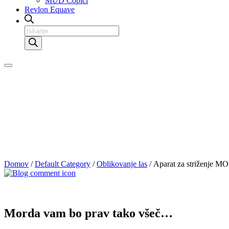
MUD Čopiči
Revlon Equave
Products
search
Domov
/
Default Category
/
Oblikovanje las
/ Aparat za striženje 
Morda vam bo prav tako všeč…