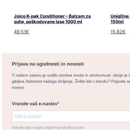
Joico K-pak Conditioner – Balzam za
UniqOne a
suhe, poškodovane lase 1000 ml
150ml
49,51
€
15,82
€
Prijava na ugodnosti in novosti
V našem salonu je vodilo storitve moda in strokovnost. oboje je 
gibljiva žlahtnost našega življenja. Želite biti v trendu? Prijavite
novice
Vnesite vaš e-naslov
Vnesite vaš e-naslov. Naprimer abc@xyz.com