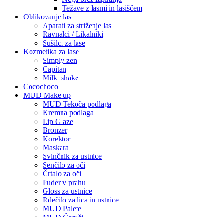
Težave z lasmi in lasiščem
Oblikovanje las
Aparati za striženje las
Ravnalci / Likalniki
Sušilci za lase
Kozmetika za lase
Simply zen
Capitan
Milk_shake
Cocochoco
MUD Make up
MUD Tekoča podlaga
Kremna podlaga
Lip Glaze
Bronzer
Korektor
Maskara
Svinčnik za ustnice
Senčilo za oči
Črtalo za oči
Puder v prahu
Gloss za ustnice
Rdečilo za lica in ustnice
MUD Palete