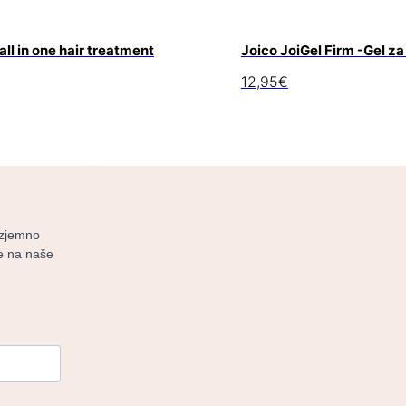
ll in one hair treatment
Joico JoiGel Firm -Gel z
12,95
€
izjemno
 se na naše