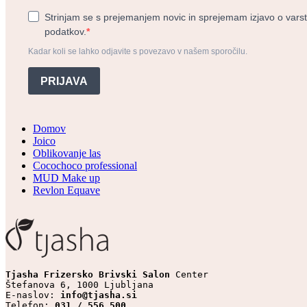
Strinjam se s prejemanjem novic in sprejemam izjavo o vars
podatkov.
Kadar koli se lahko odjavite s povezavo v našem sporočilu.
PRIJAVA
Domov
Joico
Oblikovanje las
Cocochoco professional
MUD Make up
Revlon Equave
Tjasha Frizersko Brivski Salon 
Center

Štefanova 6, 1000 Ljubljana

E-naslov: 
info@tjasha.si
Telefon: 
031 / 556 500