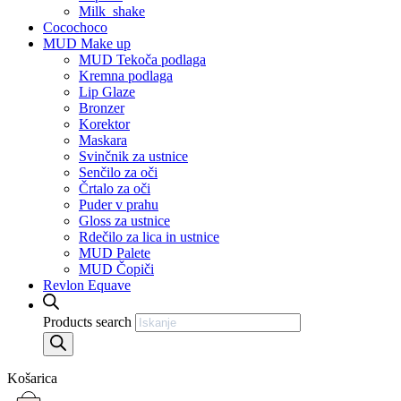
Milk_shake
Cocochoco
MUD Make up
MUD Tekoča podlaga
Kremna podlaga
Lip Glaze
Bronzer
Korektor
Maskara
Svinčnik za ustnice
Senčilo za oči
Črtalo za oči
Puder v prahu
Gloss za ustnice
Rdečilo za lica in ustnice
MUD Palete
MUD Čopiči
Revlon Equave
Products search
Košarica