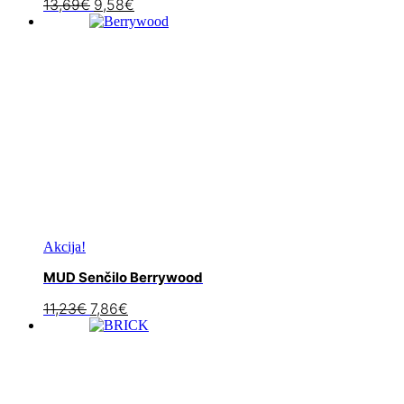
13,69
€
9,58
€
Akcija!
MUD Senčilo Berrywood
11,23
€
7,86
€