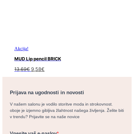
Akcija!
MUD Lip pencil BRICK
13,69
€
9,58
€
Prijava na ugodnosti in novosti
V našem salonu je vodilo storitve moda in strokovnost.
oboje je izjemno gibljiva žlahtnost našega življenja. Želite biti
v trendu? Prijavite se na naše novice
Vnesite vaš e-naslov