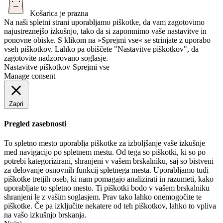
Košarica je prazna
Na naši spletni strani uporabljamo piškotke, da vam zagotovimo
najustreznejšo izkušnjo, tako da si zapomnimo vaše nastavitve in
ponovne obiske. S klikom na »Sprejmi vse« se strinjate z uporabo
vseh piškotkov. Lahko pa obiščete "Nastavitve piškotkov", da
zagotovite nadzorovano soglasje.
Nastavitve piškotkov
Sprejmi vse
Manage consent
Zapri
Pregled zasebnosti
To spletno mesto uporablja piškotke za izboljšanje vaše izkušnje
med navigacijo po spletnem mestu. Od tega so piškotki, ki so po
potrebi kategorizirani, shranjeni v vašem brskalniku, saj so bistveni
za delovanje osnovnih funkcij spletnega mesta. Uporabljamo tudi
piškotke tretjih oseb, ki nam pomagajo analizirati in razumeti, kako
uporabljate to spletno mesto. Ti piškotki bodo v vašem brskalniku
shranjeni le z vašim soglasjem. Prav tako lahko onemogočite te
piškotke. Če pa izključite nekatere od teh piškotkov, lahko to vpliva
na vašo izkušnjo brskanja.