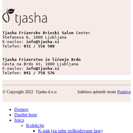
Tjasha Frizersko Brivski Salon 
Center

Štefanova 6, 1000 Ljubljana

E-naslov: 
info@tjasha.si
Telefon: 
031 / 556 500
Tjasha Frizerstvo in ličenje Brdo
Cesta na Brdo 43, 1000 Ljubljana

E-naslov: 
info@tjasha.si
Telefon: 
041 / 758 576
© Copyright 2022. Tjasha d.o.o.
Izdelava spletnih strani
Positiva
Domov
Darilni boni
Joico
Kolekcije
K-pak (za suhe poškodovane lase)