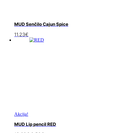
MUD Senčilo Cajun Spice
11,23
€
Akcija!
MUD Lip pencil RED