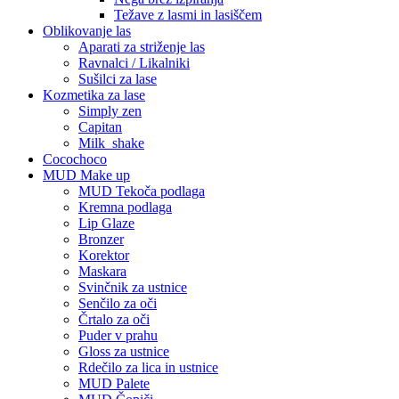
Težave z lasmi in lasiščem
Oblikovanje las
Aparati za striženje las
Ravnalci / Likalniki
Sušilci za lase
Kozmetika za lase
Simply zen
Capitan
Milk_shake
Cocochoco
MUD Make up
MUD Tekoča podlaga
Kremna podlaga
Lip Glaze
Bronzer
Korektor
Maskara
Svinčnik za ustnice
Senčilo za oči
Črtalo za oči
Puder v prahu
Gloss za ustnice
Rdečilo za lica in ustnice
MUD Palete