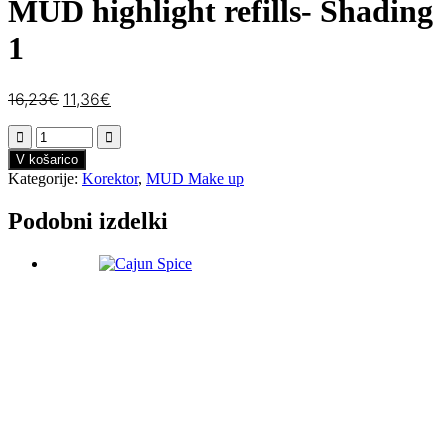
MUD highlight refills- Shading
1
16,23
€
11,36
€
V košarico
Kategorije:
Korektor
,
MUD Make up
Podobni izdelki