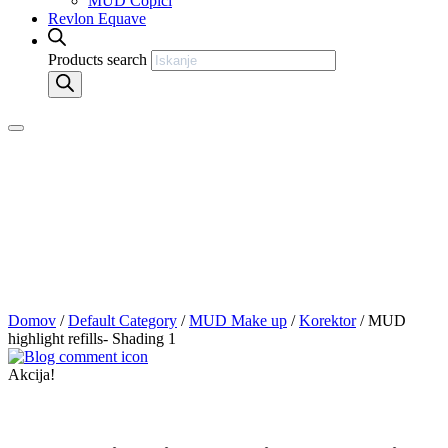
MUD Čopiči
Revlon Equave
Products search
Domov
/
Default Category
/
MUD Make up
/
Korektor
/ MUD
highlight refills- Shading 1
Akcija!