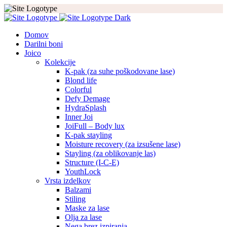
Domov
Darilni boni
Joico
Kolekcije
K-pak (za suhe poškodovane lase)
Blond life
Colorful
Defy Demage
HydraSplash
Inner Joi
JoiFull – Body lux
K-pak stayling
Moisture recovery (za izsušene lase)
Stayling (za oblikovanje las)
Structure (I-C-E)
YouthLock
Vrsta izdelkov
Balzami
Stiling
Maske za lase
Olja za lase
Nega brez izpiranja