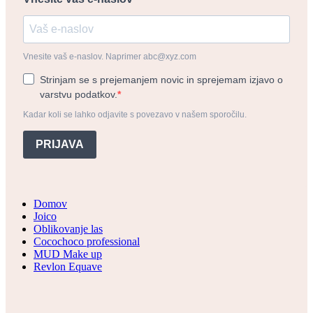
Vnesite vaš e-naslov. Naprimer abc@xyz.com
Strinjam se s prejemanjem novic in sprejemam izjavo o
varstvu podatkov.
Kadar koli se lahko odjavite s povezavo v našem sporočilu.
PRIJAVA
Domov
Joico
Oblikovanje las
Cocochoco professional
MUD Make up
Revlon Equave