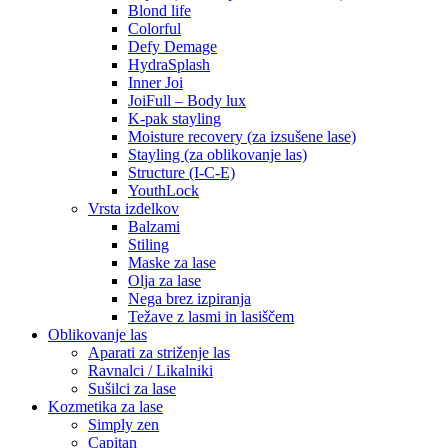
Blond life
Colorful
Defy Demage
HydraSplash
Inner Joi
JoiFull – Body lux
K-pak stayling
Moisture recovery (za izsušene lase)
Stayling (za oblikovanje las)
Structure (I-C-E)
YouthLock
Vrsta izdelkov
Balzami
Stiling
Maske za lase
Olja za lase
Nega brez izpiranja
Težave z lasmi in lasiščem
Oblikovanje las
Aparati za striženje las
Ravnalci / Likalniki
Sušilci za lase
Kozmetika za lase
Simply zen
Capitan