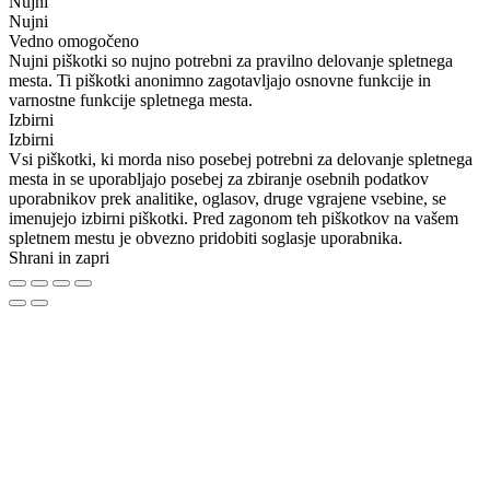
Nujni
Nujni
Vedno omogočeno
Nujni piškotki so nujno potrebni za pravilno delovanje spletnega
mesta. Ti piškotki anonimno zagotavljajo osnovne funkcije in
varnostne funkcije spletnega mesta.
Izbirni
Izbirni
Vsi piškotki, ki morda niso posebej potrebni za delovanje spletnega
mesta in se uporabljajo posebej za zbiranje osebnih podatkov
uporabnikov prek analitike, oglasov, druge vgrajene vsebine, se
imenujejo izbirni piškotki. Pred zagonom teh piškotkov na vašem
spletnem mestu je obvezno pridobiti soglasje uporabnika.
Shrani in zapri