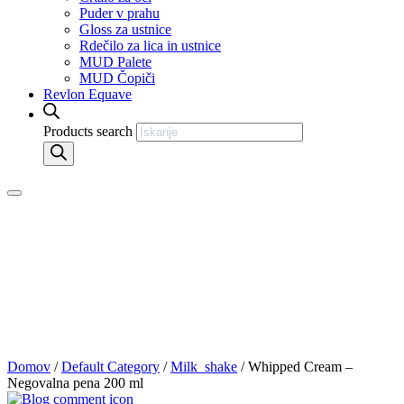
Puder v prahu
Gloss za ustnice
Rdečilo za lica in ustnice
MUD Palete
MUD Čopiči
Revlon Equave
Products search
Domov
/
Default Category
/
Milk_shake
/ Whipped Cream –
Negovalna pena 200 ml