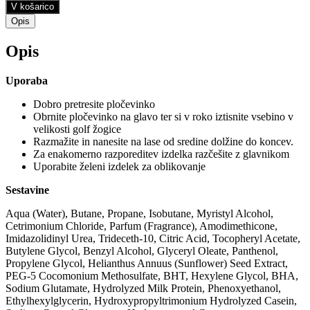
V košarico
Opis
Opis
Uporaba
Dobro pretresite pločevinko
Obrnite pločevinko na glavo ter si v roko iztisnite vsebino v
velikosti golf žogice
Razmažite in nanesite na lase od sredine dolžine do koncev.
Za enakomerno razporeditev izdelka razčešite z glavnikom
Uporabite želeni izdelek za oblikovanje
Sestavine
Aqua (Water), Butane, Propane, Isobutane, Myristyl Alcohol,
Cetrimonium Chloride, Parfum (Fragrance), Amodimethicone,
Imidazolidinyl Urea, Trideceth-10, Citric Acid, Tocopheryl Acetate,
Butylene Glycol, Benzyl Alcohol, Glyceryl Oleate, Panthenol,
Propylene Glycol, Helianthus Annuus (Sunflower) Seed Extract,
PEG-5 Cocomonium Methosulfate, BHT, Hexylene Glycol, BHA,
Sodium Glutamate, Hydrolyzed Milk Protein, Phenoxyethanol,
Ethylhexylglycerin, Hydroxypropyltrimonium Hydrolyzed Casein,