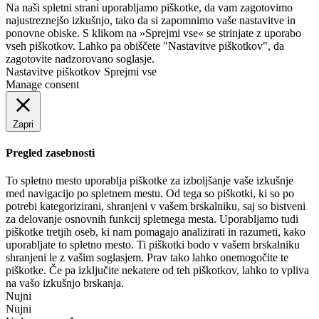
Na naši spletni strani uporabljamo piškotke, da vam zagotovimo
najustreznejšo izkušnjo, tako da si zapomnimo vaše nastavitve in
ponovne obiske. S klikom na »Sprejmi vse« se strinjate z uporabo
vseh piškotkov. Lahko pa obiščete "Nastavitve piškotkov", da
zagotovite nadzorovano soglasje.
Nastavitve piškotkov
Sprejmi vse
Manage consent
Zapri
Pregled zasebnosti
To spletno mesto uporablja piškotke za izboljšanje vaše izkušnje
med navigacijo po spletnem mestu. Od tega so piškotki, ki so po
potrebi kategorizirani, shranjeni v vašem brskalniku, saj so bistveni
za delovanje osnovnih funkcij spletnega mesta. Uporabljamo tudi
piškotke tretjih oseb, ki nam pomagajo analizirati in razumeti, kako
uporabljate to spletno mesto. Ti piškotki bodo v vašem brskalniku
shranjeni le z vašim soglasjem. Prav tako lahko onemogočite te
piškotke. Če pa izključite nekatere od teh piškotkov, lahko to vpliva
na vašo izkušnjo brskanja.
Nujni
Nujni