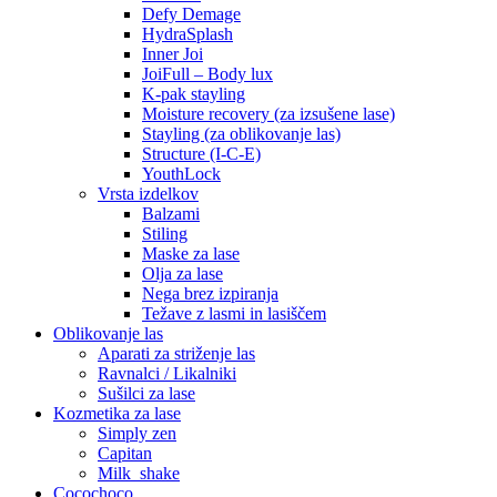
Defy Demage
HydraSplash
Inner Joi
JoiFull – Body lux
K-pak stayling
Moisture recovery (za izsušene lase)
Stayling (za oblikovanje las)
Structure (I-C-E)
YouthLock
Vrsta izdelkov
Balzami
Stiling
Maske za lase
Olja za lase
Nega brez izpiranja
Težave z lasmi in lasiščem
Oblikovanje las
Aparati za striženje las
Ravnalci / Likalniki
Sušilci za lase
Kozmetika za lase
Simply zen
Capitan
Milk_shake
Cocochoco