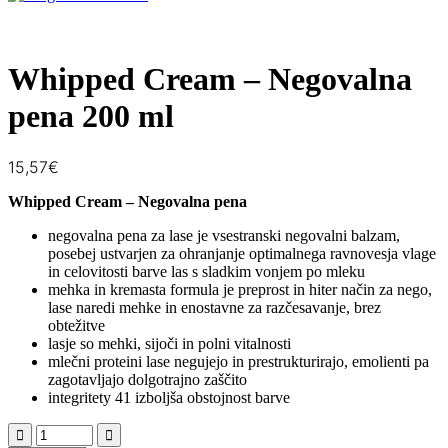
Whipped Cream – Negovalna
pena 200 ml
15,57
€
Whipped Cream – Negovalna pena
negovalna pena za lase je vsestranski negovalni balzam,
posebej ustvarjen za ohranjanje optimalnega ravnovesja vlage
in celovitosti barve las s sladkim vonjem po mleku
mehka in kremasta formula je preprost in hiter način za nego,
lase naredi mehke in enostavne za razčesavanje, brez
obtežitve
lasje so mehki, sijoči in polni vitalnosti
mlečni proteini lase negujejo in prestrukturirajo, emolienti pa
zagotavljajo dolgotrajno zaščito
integritety 41 izboljša obstojnost barve