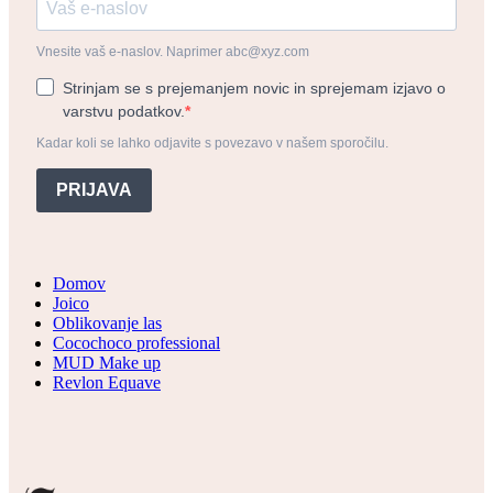
Vnesite vaš e-naslov. Naprimer abc@xyz.com
Strinjam se s prejemanjem novic in sprejemam izjavo o
varstvu podatkov.
Kadar koli se lahko odjavite s povezavo v našem sporočilu.
PRIJAVA
Domov
Joico
Oblikovanje las
Cocochoco professional
MUD Make up
Revlon Equave