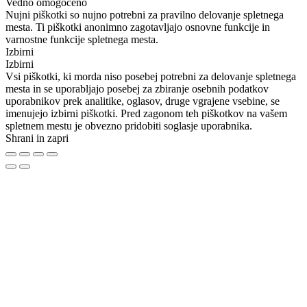
Vedno omogočeno
Nujni piškotki so nujno potrebni za pravilno delovanje spletnega
mesta. Ti piškotki anonimno zagotavljajo osnovne funkcije in
varnostne funkcije spletnega mesta.
Izbirni
Izbirni
Vsi piškotki, ki morda niso posebej potrebni za delovanje spletnega
mesta in se uporabljajo posebej za zbiranje osebnih podatkov
uporabnikov prek analitike, oglasov, druge vgrajene vsebine, se
imenujejo izbirni piškotki. Pred zagonom teh piškotkov na vašem
spletnem mestu je obvezno pridobiti soglasje uporabnika.
Shrani in zapri