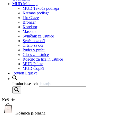
MUD Make up
MUD Tekoča podlaga
Kremna podlaga
Lip Glaze
Bronzer
Korektor
Maskara
Svinčnik za ustnice
Senčilo za oči
Črtalo za oči
Puder v prahu
Gloss za ustnice
Rdečilo za lica in ustnice
MUD Palete
MUD Čopiči
Revlon Equave
Products search
Košarica
Košarica je prazna