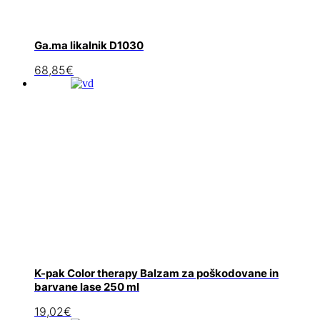
Ga.ma likalnik D1030
68,85
€
K-pak Color therapy Balzam za poškodovane in
barvane lase 250 ml
19,02
€