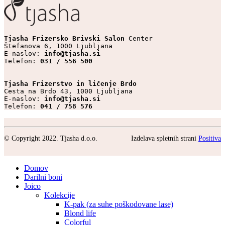
Tjasha Frizersko Brivski Salon 
Center

Štefanova 6, 1000 Ljubljana

E-naslov: 
info@tjasha.si
Telefon: 
031 / 556 500
Tjasha Frizerstvo in ličenje Brdo
Cesta na Brdo 43, 1000 Ljubljana

E-naslov: 
info@tjasha.si
Telefon: 
041 / 758 576
© Copyright 2022. Tjasha d.o.o.
Izdelava spletnih strani
Positiva
Domov
Darilni boni
Joico
Kolekcije
K-pak (za suhe poškodovane lase)
Blond life
Colorful