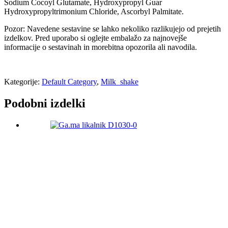
Sodium Cocoyl Glutamate, Hydroxypropyl Guar
Hydroxypropyltrimonium Chloride, Ascorbyl Palmitate.
Pozor: Navedene sestavine se lahko nekoliko razlikujejo od prejetih
izdelkov. Pred uporabo si oglejte embalažo za najnovejše
informacije o sestavinah in morebitna opozorila ali navodila.
Kategorije:
Default Category
,
Milk_shake
Podobni izdelki