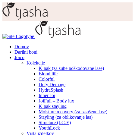
Domov
Darilni boni
Joico
Kolekcije
K-pak (za suhe poškodovane lase)
Blond life
Colorful
Defy Demage
HydraSplash
Inner Joi
JoiFull – Body lux
K-pak stayling
Moisture recovery (za izsušene lase)
Stayling (za oblikovanje las)
Structure (I-C-E)
YouthLock
Vrsta izdelkov