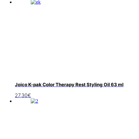
Joico K-pak Color Therapy Rest Styling Oil 63 ml
27,30
€