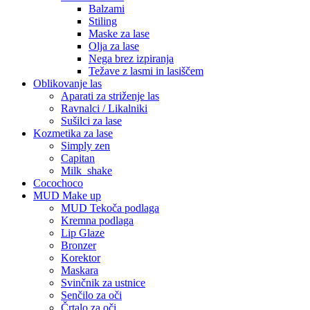
Balzami
Stiling
Maske za lase
Olja za lase
Nega brez izpiranja
Težave z lasmi in lasiščem
Oblikovanje las
Aparati za striženje las
Ravnalci / Likalniki
Sušilci za lase
Kozmetika za lase
Simply zen
Capitan
Milk_shake
Cocochoco
MUD Make up
MUD Tekoča podlaga
Kremna podlaga
Lip Glaze
Bronzer
Korektor
Maskara
Svinčnik za ustnice
Senčilo za oči
Črtalo za oči