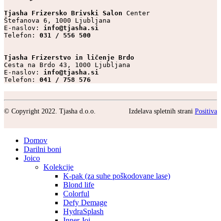
Tjasha Frizersko Brivski Salon 
Center

Štefanova 6, 1000 Ljubljana

E-naslov: 
info@tjasha.si
Telefon: 
031 / 556 500
Tjasha Frizerstvo in ličenje Brdo
Cesta na Brdo 43, 1000 Ljubljana

E-naslov: 
info@tjasha.si
Telefon: 
041 / 758 576
© Copyright 2022. Tjasha d.o.o.
Izdelava spletnih strani
Positiva
Domov
Darilni boni
Joico
Kolekcije
K-pak (za suhe poškodovane lase)
Blond life
Colorful
Defy Demage
HydraSplash
Inner Joi