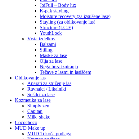
JoiFull – Body lux
K-pak stayling
Moisture recovery (za izsušene lase)
Stayling (za oblikovanje las)
Structure (I-C-E)
YouthLock
Vrsta izdelkov
Balzami
Stiling
Maske za lase
Olja za lase
Nega brez izpiranja
Težave z lasmi in lasiščem
Oblikovanje las
Aparati za striženje las
Ravnalci / Likalniki
Sušilci za lase
Kozmetika za lase
Simply zen
Capitan
Milk_shake
Cocochoco
MUD Make up
MUD Tekoča podlaga