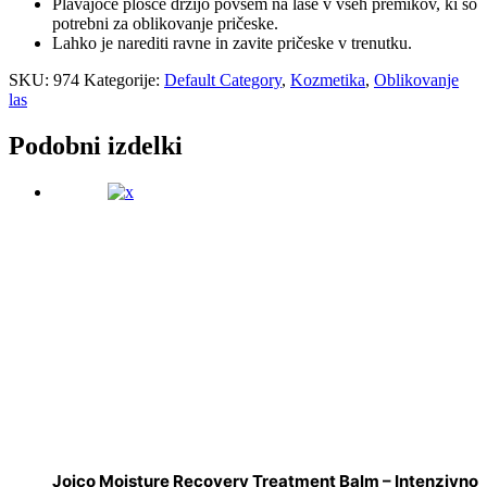
Plavajoče plošče držijo povsem na lase v vseh premikov, ki so
potrebni za oblikovanje pričeske.
Lahko je narediti ravne in zavite pričeske v trenutku.
SKU:
974
Kategorije:
Default Category
,
Kozmetika
,
Oblikovanje
las
Podobni izdelki
Joico Moisture Recovery Treatment Balm – Intenzivno