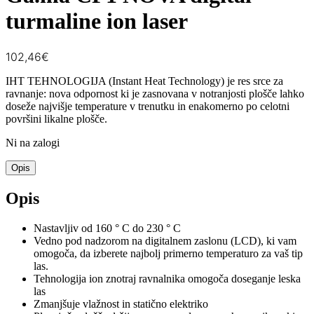
turmaline ion laser
102,46
€
IHT TEHNOLOGIJA (Instant Heat Technology) je res srce za
ravnanje: nova odpornost ki je zasnovana v notranjosti plošče lahko
doseže najvišje temperature v trenutku in enakomerno po celotni
površini likalne plošče.
Ni na zalogi
Opis
Opis
Nastavljiv od 160 ° C do 230 ° C
Vedno pod nadzorom na digitalnem zaslonu (LCD), ki vam
omogoča, da izberete najbolj primerno temperaturo za vaš tip
las.
Tehnologija ion znotraj ravnalnika omogoča doseganje leska
las
Zmanjšuje vlažnost in statično elektriko