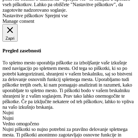
vseh piškotkov. Lahko pa obiščete "Nastavitve piškotkov", da
zagotovite nadzorovano soglasje.
Nastavitve piškotkov
Sprejmi vse
Manage consent
Zapri
Pregled zasebnosti
To spletno mesto uporablja piškotke za izboljšanje vaše izkušnje
med navigacijo po spletnem mestu. Od tega so piškotki, ki so po
potrebi kategorizirani, shranjeni v vašem brskalniku, saj so bistveni
za delovanje osnovnih funkcij spletnega mesta. Uporabljamo tudi
piškotke tretjih oseb, ki nam pomagajo analizirati in razumeti, kako
uporabljate to spletno mesto. Ti piškotki bodo v vašem brskalniku
shranjeni le z vašim soglasjem. Prav tako lahko onemogočite te
piškotke. Če pa izključite nekatere od teh piškotkov, lahko to vpliva
na vašo izkušnjo brskanja.
Nujni
Nujni
Vedno omogočeno
Nujni piškotki so nujno potrebni za pravilno delovanje spletnega
mesta. Ti piškotki anonimno zagotavljajo osnovne funkcije in