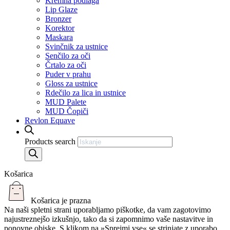
Kremna podlaga
Lip Glaze
Bronzer
Korektor
Maskara
Svinčnik za ustnice
Senčilo za oči
Črtalo za oči
Puder v prahu
Gloss za ustnice
Rdečilo za lica in ustnice
MUD Palete
MUD Čopiči
Revlon Equave
Products search
Košarica
Košarica je prazna
Na naši spletni strani uporabljamo piškotke, da vam zagotovimo
najustreznejšo izkušnjo, tako da si zapomnimo vaše nastavitve in
ponovne obiske. S klikom na »Sprejmi vse« se strinjate z uporabo