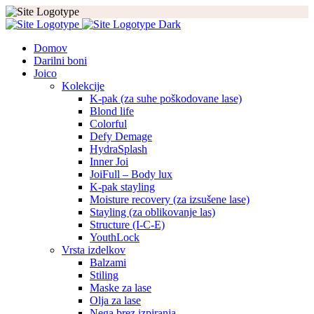
Domov
Darilni boni
Joico
Kolekcije
K-pak (za suhe poškodovane lase)
Blond life
Colorful
Defy Demage
HydraSplash
Inner Joi
JoiFull – Body lux
K-pak stayling
Moisture recovery (za izsušene lase)
Stayling (za oblikovanje las)
Structure (I-C-E)
YouthLock
Vrsta izdelkov
Balzami
Stiling
Maske za lase
Olja za lase
Nega brez izpiranja