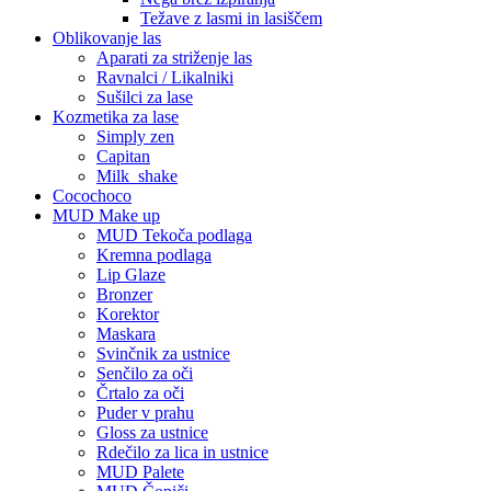
Težave z lasmi in lasiščem
Oblikovanje las
Aparati za striženje las
Ravnalci / Likalniki
Sušilci za lase
Kozmetika za lase
Simply zen
Capitan
Milk_shake
Cocochoco
MUD Make up
MUD Tekoča podlaga
Kremna podlaga
Lip Glaze
Bronzer
Korektor
Maskara
Svinčnik za ustnice
Senčilo za oči
Črtalo za oči
Puder v prahu
Gloss za ustnice
Rdečilo za lica in ustnice
MUD Palete