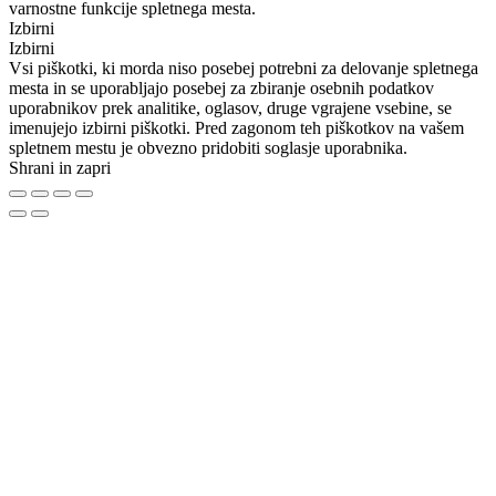
varnostne funkcije spletnega mesta.
Izbirni
Izbirni
Vsi piškotki, ki morda niso posebej potrebni za delovanje spletnega
mesta in se uporabljajo posebej za zbiranje osebnih podatkov
uporabnikov prek analitike, oglasov, druge vgrajene vsebine, se
imenujejo izbirni piškotki. Pred zagonom teh piškotkov na vašem
spletnem mestu je obvezno pridobiti soglasje uporabnika.
Shrani in zapri