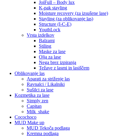
JoiFull – Body lux
K-pak stayling
Moisture recovery (za izsušene lase)
Stayling (za oblikovanje las)
Structure (I-C-E)
YouthLock
Vrsta izdelkov
Balzami
Stiling
Maske za lase
Olja za lase
Nega brez izpiranja
Težave z lasmi in lasiščem
Oblikovanje las
Aparati za striženje las
Ravnalci / Likalniki
Sušilci za lase
Kozmetika za lase
Simply zen
Capitan
Milk_shake
Cocochoco
MUD Make up
MUD Tekoča podlaga
Kremna podlaga