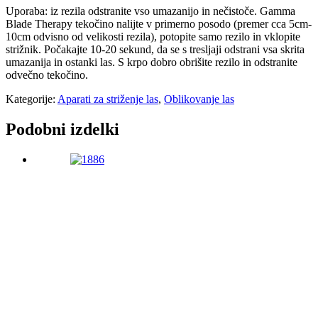
Uporaba: iz rezila odstranite vso umazanijo in nečistoče. Gamma
Blade Therapy tekočino nalijte v primerno posodo (premer cca 5cm-
10cm odvisno od velikosti rezila), potopite samo rezilo in vklopite
strižnik. Počakajte 10-20 sekund, da se s tresljaji odstrani vsa skrita
umazanija in ostanki las. S krpo dobro obrišite rezilo in odstranite
odvečno tekočino.
Kategorije:
Aparati za striženje las
,
Oblikovanje las
Podobni izdelki