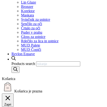
Lip Glaze
Bronzer
Korektor
Maskara
Svinčnik za ustnice
Senčilo za oči
Črtalo za oči
Puder v prahu
Gloss za ustnice
Rdečilo za lica in ustnice
MUD Palete
MUD Čopiči
Revlon Equave
Products search
Košarica
Košarica je prazna
Zapri