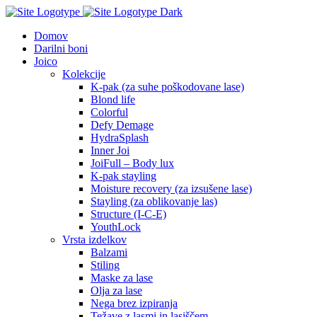
Domov
Darilni boni
Joico
Kolekcije
K-pak (za suhe poškodovane lase)
Blond life
Colorful
Defy Demage
HydraSplash
Inner Joi
JoiFull – Body lux
K-pak stayling
Moisture recovery (za izsušene lase)
Stayling (za oblikovanje las)
Structure (I-C-E)
YouthLock
Vrsta izdelkov
Balzami
Stiling
Maske za lase
Olja za lase
Nega brez izpiranja
Težave z lasmi in lasiščem