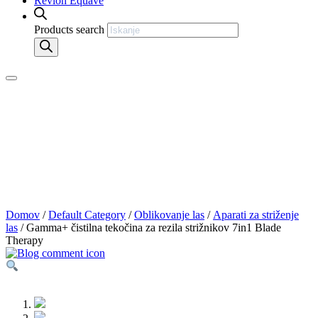
Revlon Equave
Products search
Domov
/
Default Category
/
Oblikovanje las
/
Aparati za striženje
las
/ Gamma+ čistilna tekočina za rezila strižnikov 7in1 Blade
Therapy