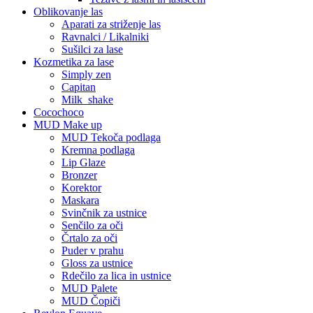
Oblikovanje las
Aparati za striženje las
Ravnalci / Likalniki
Sušilci za lase
Kozmetika za lase
Simply zen
Capitan
Milk_shake
Cocochoco
MUD Make up
MUD Tekoča podlaga
Kremna podlaga
Lip Glaze
Bronzer
Korektor
Maskara
Svinčnik za ustnice
Senčilo za oči
Črtalo za oči
Puder v prahu
Gloss za ustnice
Rdečilo za lica in ustnice
MUD Palete
MUD Čopiči