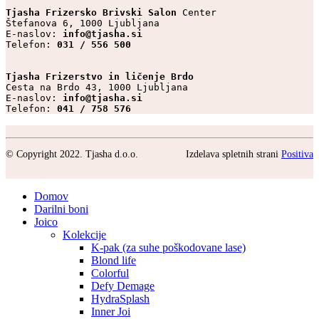
Tjasha Frizersko Brivski Salon 
Center

Štefanova 6, 1000 Ljubljana

E-naslov: 
info@tjasha.si
Telefon: 
031 / 556 500
Tjasha Frizerstvo in ličenje Brdo
Cesta na Brdo 43, 1000 Ljubljana

E-naslov: 
info@tjasha.si
Telefon: 
041 / 758 576
© Copyright 2022. Tjasha d.o.o.
Izdelava spletnih strani
Positiva
Domov
Darilni boni
Joico
Kolekcije
K-pak (za suhe poškodovane lase)
Blond life
Colorful
Defy Demage
HydraSplash
Inner Joi