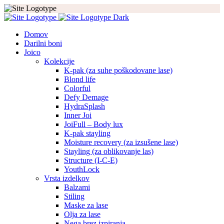
Domov
Darilni boni
Joico
Kolekcije
K-pak (za suhe poškodovane lase)
Blond life
Colorful
Defy Demage
HydraSplash
Inner Joi
JoiFull – Body lux
K-pak stayling
Moisture recovery (za izsušene lase)
Stayling (za oblikovanje las)
Structure (I-C-E)
YouthLock
Vrsta izdelkov
Balzami
Stiling
Maske za lase
Olja za lase
Nega brez izpiranja