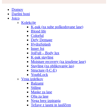
Domov
Darilni boni
Joico
Kolekcije
K-pak (za suhe poškodovane lase)
Blond life
Colorful
Defy Demage
HydraSplash
Inner Joi
JoiFull – Body lux
K-pak stayling
Moisture recovery (za izsušene lase)
Stayling (za oblikovanje las)
Structure (I-C-E)
YouthLock
Vrsta izdelkov
Balzami
Stiling
Maske za lase
Olja za lase
Nega brez izpiranja
Težave z lasmi in lasiščem