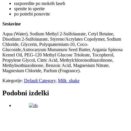
razporedite po mokrih laseh
spenite in sperite
po potrebi ponovite
Sestavine
Aqua (Water), Sodium Methyl 2-Sulfolaurate, Cetyl Betaine,
Disodium 2-Sulfolaurate, Styrene/Acrylates Copolymer, Sodium
Chloride, Glycerin, Polyquaternium-10, Coco-
Glucoside,Astrocaryum Murumuru Seed Butter, Argania Spinosa
Kernel Oil, PEG-120 Methyl Glucose Trioleate, Tocopherol,
Propylene Glycol, Citric Acid, Methylchloroisothiazolinone,
Methylisothiazolinone, Benzoic Acid, Magnesium Nitrate,
Magnesium Chloride, Parfum (Fragrance).
Kategorije:
Default Category
,
Milk_shake
Podobni izdelki