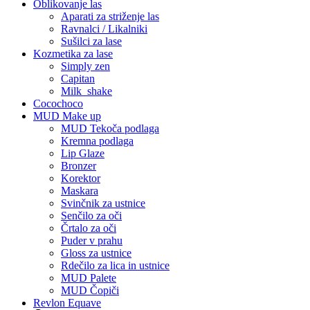
Oblikovanje las
Aparati za striženje las
Ravnalci / Likalniki
Sušilci za lase
Kozmetika za lase
Simply zen
Capitan
Milk_shake
Cocochoco
MUD Make up
MUD Tekoča podlaga
Kremna podlaga
Lip Glaze
Bronzer
Korektor
Maskara
Svinčnik za ustnice
Senčilo za oči
Črtalo za oči
Puder v prahu
Gloss za ustnice
Rdečilo za lica in ustnice
MUD Palete
MUD Čopiči
Revlon Equave