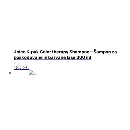
Joico K-pak Color therapy Shampoo – Šampon za
poškodovane in barvane lase 300 ml
18,52
€