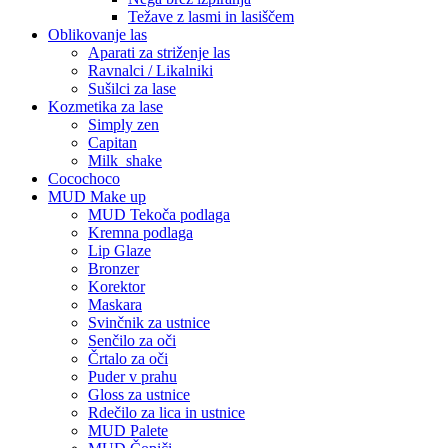
Težave z lasmi in lasiščem
Oblikovanje las
Aparati za striženje las
Ravnalci / Likalniki
Sušilci za lase
Kozmetika za lase
Simply zen
Capitan
Milk_shake
Cocochoco
MUD Make up
MUD Tekoča podlaga
Kremna podlaga
Lip Glaze
Bronzer
Korektor
Maskara
Svinčnik za ustnice
Senčilo za oči
Črtalo za oči
Puder v prahu
Gloss za ustnice
Rdečilo za lica in ustnice
MUD Palete