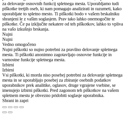
za delovanje osnovnih funkcij spletnega mesta. Uporabljamo tudi
piškotke tretjih oseb, ki nam pomagajo analizirati in razumeti, kako
uporabljate to spletno mesto. Ti piškotki bodo v vašem brskalniku
shranjeni le z vašim soglasjem. Prav tako lahko onemogočite te
piškotke. Če pa izključite nekatere od teh piškotkov, lahko to vpliva
na vašo izkušnjo brskanja.
Nujni
Nujni
Vedno omogočeno
Nujni piškotki so nujno potrebni za pravilno delovanje spletnega
mesta. Ti piškotki anonimno zagotavljajo osnovne funkcije in
varnostne funkcije spletnega mesta.
Izbirni
Izbirni
Vsi piškotki, ki morda niso posebej potrebni za delovanje spletnega
mesta in se uporabljajo posebej za zbiranje osebnih podatkov
uporabnikov prek analitike, oglasov, druge vgrajene vsebine, se
imenujejo izbirni piškotki. Pred zagonom teh piškotkov na vašem
spletnem mestu je obvezno pridobiti soglasje uporabnika.
Shrani in zapri