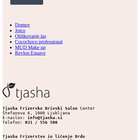
Domov
Joico
Oblikovanje las
Cocochoco professional
MUD Make up
Revlon Equave
Tjasha Frizersko Brivski Salon 
Center

Štefanova 6, 1000 Ljubljana

E-naslov: 
info@tjasha.si
Telefon: 
031 / 556 500
Tjasha Frizerstvo in ličenje Brdo