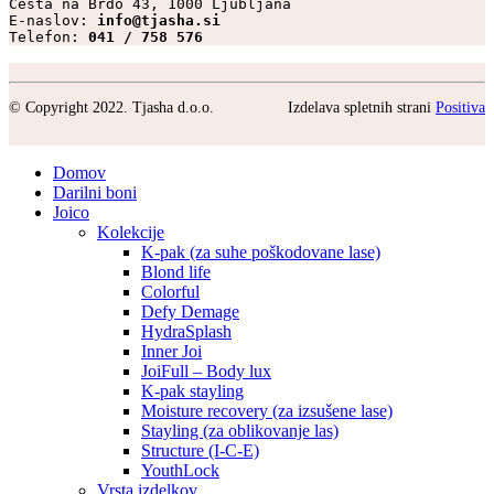
Cesta na Brdo 43, 1000 Ljubljana

E-naslov: 
info@tjasha.si
Telefon: 
041 / 758 576
© Copyright 2022. Tjasha d.o.o.
Izdelava spletnih strani
Positiva
Domov
Darilni boni
Joico
Kolekcije
K-pak (za suhe poškodovane lase)
Blond life
Colorful
Defy Demage
HydraSplash
Inner Joi
JoiFull – Body lux
K-pak stayling
Moisture recovery (za izsušene lase)
Stayling (za oblikovanje las)
Structure (I-C-E)
YouthLock
Vrsta izdelkov