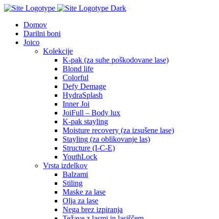
Domov
Darilni boni
Joico
Kolekcije
K-pak (za suhe poškodovane lase)
Blond life
Colorful
Defy Demage
HydraSplash
Inner Joi
JoiFull – Body lux
K-pak stayling
Moisture recovery (za izsušene lase)
Stayling (za oblikovanje las)
Structure (I-C-E)
YouthLock
Vrsta izdelkov
Balzami
Stiling
Maske za lase
Olja za lase
Nega brez izpiranja
Težave z lasmi in lasiščem