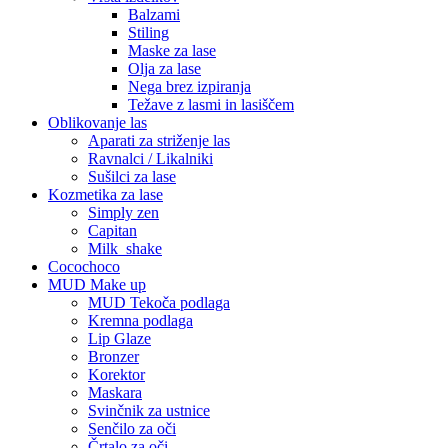
Balzami
Stiling
Maske za lase
Olja za lase
Nega brez izpiranja
Težave z lasmi in lasiščem
Oblikovanje las
Aparati za striženje las
Ravnalci / Likalniki
Sušilci za lase
Kozmetika za lase
Simply zen
Capitan
Milk_shake
Cocochoco
MUD Make up
MUD Tekoča podlaga
Kremna podlaga
Lip Glaze
Bronzer
Korektor
Maskara
Svinčnik za ustnice
Senčilo za oči
Črtalo za oči