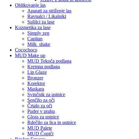
Oblikovanje las
Aparati za striženje las
Ravnalci / Likalniki
Sušilci za lase
Kozmetika za lase
Simply zen
Capitan
Milk_shake
Cocochoco
MUD Make up
MUD Tekoča podlaga
Kremna podlaga
Lip Glaze
Bronzer
Korektor
Maskara
Svinčnik za ustnice
Senčilo za oči
Črtalo za oči
Puder v prahu
Gloss za ustnice
Rdečilo za lica in ustnice
MUD Palete
MUD Čopiči