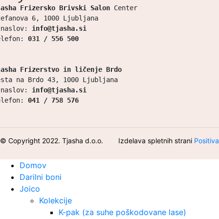
jasha Frizersko Brivski Salon 
Center

tefanova 6, 1000 Ljubljana

-naslov: 
info@tjasha.si
elefon: 
031 / 556 500
jasha Frizerstvo in ličenje Brdo
esta na Brdo 43, 1000 Ljubljana

-naslov: 
info@tjasha.si
elefon: 
041 / 758 576
© Copyright 2022. Tjasha d.o.o.
Izdelava spletnih strani
Positiva
Domov
Darilni boni
Joico
Kolekcije
K-pak (za suhe poškodovane lase)