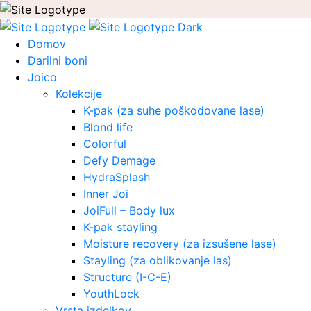
Domov
Darilni boni
Joico
Kolekcije
K-pak (za suhe poškodovane lase)
Blond life
Colorful
Defy Demage
HydraSplash
Inner Joi
JoiFull – Body lux
K-pak stayling
Moisture recovery (za izsušene lase)
Stayling (za oblikovanje las)
Structure (I-C-E)
YouthLock
Vrsta izdelkov