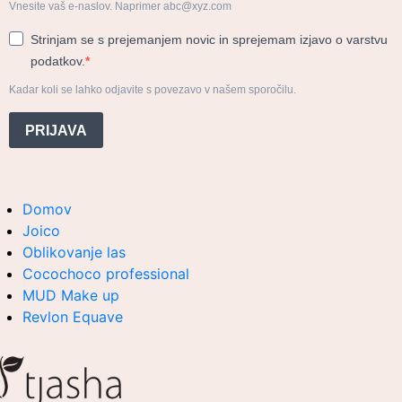
Vnesite vaš e-naslov. Naprimer abc@xyz.com
Strinjam se s prejemanjem novic in sprejemam izjavo o varstvu
podatkov.
Kadar koli se lahko odjavite s povezavo v našem sporočilu.
PRIJAVA
Domov
Joico
Oblikovanje las
Cocochoco professional
MUD Make up
Revlon Equave