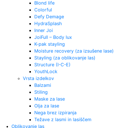
Blond life
Colorful
Defy Demage
HydraSplash
Inner Joi
JoiFull – Body lux
K-pak stayling
Moisture recovery (za izsušene lase)
Stayling (za oblikovanje las)
Structure (I-C-E)
YouthLock
Vrsta izdelkov
Balzami
Stiling
Maske za lase
Olja za lase
Nega brez izpiranja
Težave z lasmi in lasiščem
Oblikovanje las