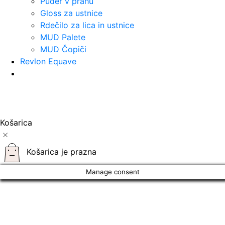
Puder v prahu
Gloss za ustnice
Rdečilo za lica in ustnice
MUD Palete
MUD Čopiči
Revlon Equave
Košarica
Košarica je prazna
Manage consent