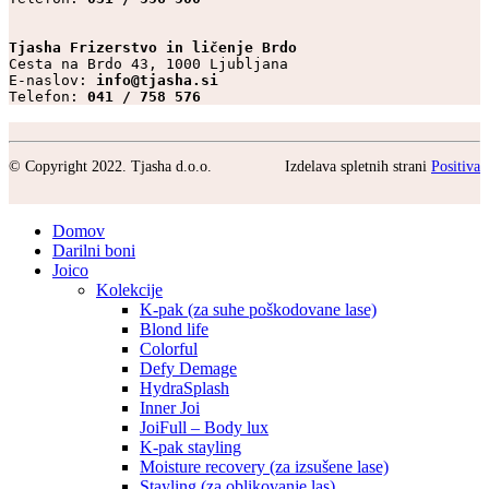
Tjasha Frizerstvo in ličenje Brdo
Cesta na Brdo 43, 1000 Ljubljana

E-naslov: 
info@tjasha.si
Telefon: 
041 / 758 576
© Copyright 2022. Tjasha d.o.o.
Izdelava spletnih strani
Positiva
Domov
Darilni boni
Joico
Kolekcije
K-pak (za suhe poškodovane lase)
Blond life
Colorful
Defy Demage
HydraSplash
Inner Joi
JoiFull – Body lux
K-pak stayling
Moisture recovery (za izsušene lase)
Stayling (za oblikovanje las)