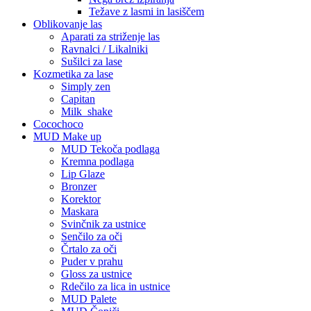
Težave z lasmi in lasiščem
Oblikovanje las
Aparati za striženje las
Ravnalci / Likalniki
Sušilci za lase
Kozmetika za lase
Simply zen
Capitan
Milk_shake
Cocochoco
MUD Make up
MUD Tekoča podlaga
Kremna podlaga
Lip Glaze
Bronzer
Korektor
Maskara
Svinčnik za ustnice
Senčilo za oči
Črtalo za oči
Puder v prahu
Gloss za ustnice
Rdečilo za lica in ustnice
MUD Palete