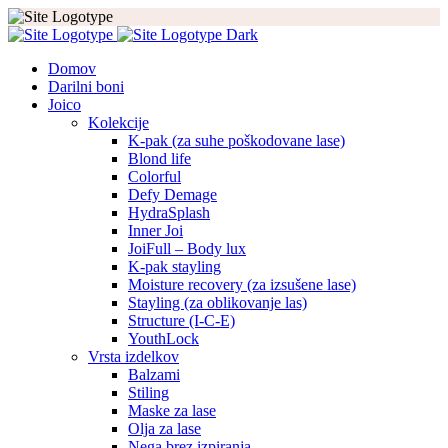
Domov
Darilni boni
Joico
Kolekcije
K-pak (za suhe poškodovane lase)
Blond life
Colorful
Defy Demage
HydraSplash
Inner Joi
JoiFull – Body lux
K-pak stayling
Moisture recovery (za izsušene lase)
Stayling (za oblikovanje las)
Structure (I-C-E)
YouthLock
Vrsta izdelkov
Balzami
Stiling
Maske za lase
Olja za lase
Nega brez izpiranja