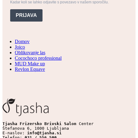
Kadar koli se lahko odjavite s povezavo v našem sporočilu.
PRIJAVA
Domov
Joico
Oblikovanje las
Cocochoco professional
MUD Make up
Revlon Equave
Tjasha Frizersko Brivski Salon 
Center

Štefanova 6, 1000 Ljubljana

E-naslov: 
info@tjasha.si
Telefon: 
031 / 556 500