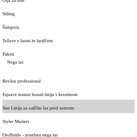
Olja za lase
Stiling
Šamponi
Težave z lasmi in lasiščem
Paketi
Nega las
Revlon professional
Equave instant beauti linija s keratinom
Sun Linija za zaščito las pred soncem
Styler Masters
Orofluido - posebna nega las