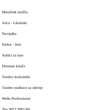
Masažnik lasišča
Joico - Likalniki
Navijalke
Parlux - feni
Sušilci za lase
Denman krtače
Tondeo kodralniki
Tondeo mašince za stženje
Wella Professional
The WET BRUSH