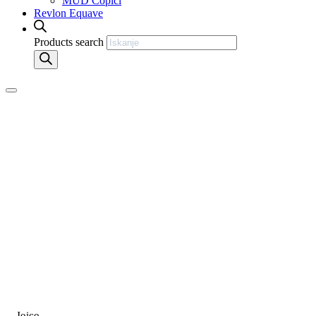
MUD Čopiči
Revlon Equave
Products search
Joico