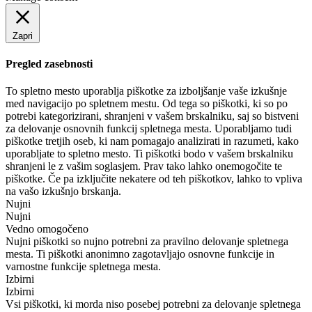
Zapri
Pregled zasebnosti
To spletno mesto uporablja piškotke za izboljšanje vaše izkušnje
med navigacijo po spletnem mestu. Od tega so piškotki, ki so po
potrebi kategorizirani, shranjeni v vašem brskalniku, saj so bistveni
za delovanje osnovnih funkcij spletnega mesta. Uporabljamo tudi
piškotke tretjih oseb, ki nam pomagajo analizirati in razumeti, kako
uporabljate to spletno mesto. Ti piškotki bodo v vašem brskalniku
shranjeni le z vašim soglasjem. Prav tako lahko onemogočite te
piškotke. Če pa izključite nekatere od teh piškotkov, lahko to vpliva
na vašo izkušnjo brskanja.
Nujni
Nujni
Vedno omogočeno
Nujni piškotki so nujno potrebni za pravilno delovanje spletnega
mesta. Ti piškotki anonimno zagotavljajo osnovne funkcije in
varnostne funkcije spletnega mesta.
Izbirni
Izbirni
Vsi piškotki, ki morda niso posebej potrebni za delovanje spletnega