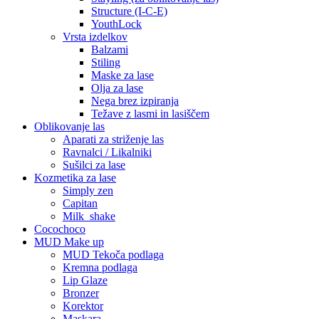
Structure (I-C-E)
YouthLock
Vrsta izdelkov
Balzami
Stiling
Maske za lase
Olja za lase
Nega brez izpiranja
Težave z lasmi in lasiščem
Oblikovanje las
Aparati za striženje las
Ravnalci / Likalniki
Sušilci za lase
Kozmetika za lase
Simply zen
Capitan
Milk_shake
Cocochoco
MUD Make up
MUD Tekoča podlaga
Kremna podlaga
Lip Glaze
Bronzer
Korektor
Maskara