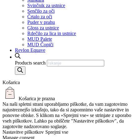
Svinčnik za ustnice
Senčilo za oči
Črtalo za oči
Puder v prahu
Gloss za ustnice
Rdečilo za lica in ustnice
MUD Palete
MUD Čopiči
Revlon Equave
Products search
Košarica
Košarica je prazna
Na naši spletni strani uporabljamo piškotke, da vam zagotovimo
najustreznejšo izkušnjo, tako da si zapomnimo vaše nastavitve in
ponovne obiske. S klikom na »Sprejmi vse« se strinjate z uporabo
vseh piškotkov. Lahko pa obiščete "Nastavitve piškotkov", da
zagotovite nadzorovano soglasje.
Nastavitve piškotkov
Sprejmi vse
Manage consent